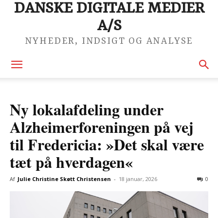
DANSKE DIGITALE MEDIER
A/S
NYHEDER, INDSIGT OG ANALYSE
Ny lokalafdeling under
Alzheimerforeningen på vej
til Fredericia: »Det skal være
tæt på hverdagen«
Af
Julie Christine Skøtt Christensen
-
18 januar, 2026
0