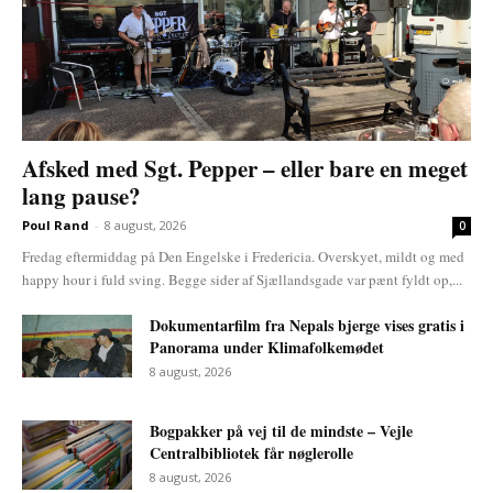
Afsked med Sgt. Pepper – eller bare en meget
lang pause?
Poul Rand
-
8 august, 2026
0
Fredag eftermiddag på Den Engelske i Fredericia. Overskyet, mildt og med
happy hour i fuld sving. Begge sider af Sjællandsgade var pænt fyldt op,...
Dokumentarfilm fra Nepals bjerge vises gratis i
Panorama under Klimafolkemødet
8 august, 2026
Bogpakker på vej til de mindste – Vejle
Centralbibliotek får nøglerolle
8 august, 2026