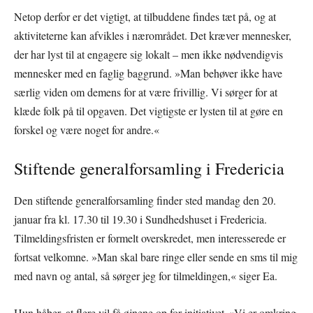
Netop derfor er det vigtigt, at tilbuddene findes tæt på, og at
aktiviteterne kan afvikles i nærområdet. Det kræver mennesker,
der har lyst til at engagere sig lokalt – men ikke nødvendigvis
mennesker med en faglig baggrund. »Man behøver ikke have
særlig viden om demens for at være frivillig. Vi sørger for at
klæde folk på til opgaven. Det vigtigste er lysten til at gøre en
forskel og være noget for andre.«
Stiftende generalforsamling i Fredericia
Den stiftende generalforsamling finder sted mandag den 20.
januar fra kl. 17.30 til 19.30 i Sundhedshuset i Fredericia.
Tilmeldingsfristen er formelt overskredet, men interesserede er
fortsat velkomne. »Man skal bare ringe eller sende en sms til mig
med navn og antal, så sørger jeg for tilmeldingen,« siger Ea.
Hun håber, at flere vil få øjnene op for initiativet. »Vi er omkring