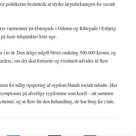
vor politikerne besluttede at styrke lægedækningen for socialt
ærs varmestuer på Østergade i Odense og Ribegade i Esbjerg.
e på faste tidspunkter hver uge.
e i to år. Den årlige udgift bliver omkring 500.000 kroner, og
urdere, om det skal fortsætte og eventuelt udvides til flere
tsen for tidlig opsporing af sygdom blandt socialt udsatte. Her
 i symptomer på alvorlige sygdomme som kræft – alt sammen
stemet, og at flere får den behandling, de har brug for i tide.