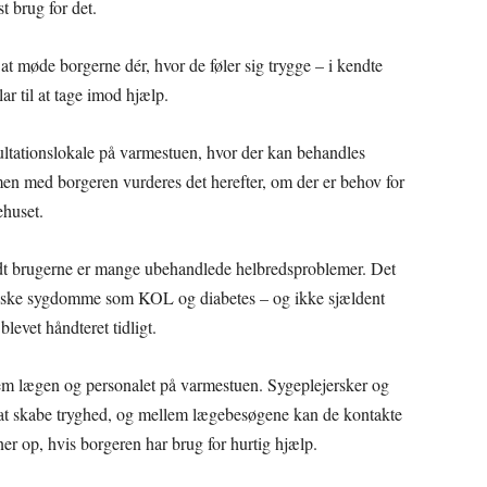
t brug for det.
 møde borgerne dér, hvor de føler sig trygge – i kendte
ar til at tage imod hjælp.
sultationslokale på varmestuen, hvor der kan behandles
en med borgeren vurderes det herefter, om der er behov for
ehuset.
andt brugerne er mange ubehandlede helbredsproblemer. Det
oniske sygdomme som KOL og diabetes – og ikke sjældent
levet håndteret tidligt.
llem lægen og personalet på varmestuen. Sygeplejersker og
r at skabe tryghed, og mellem lægebesøgene kan de kontakte
ner op, hvis borgeren har brug for hurtig hjælp.