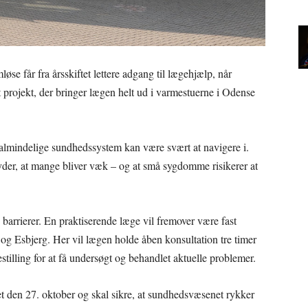
løse får fra årsskiftet lettere adgang til lægehjælp, når
projekt, der bringer lægen helt ud i varmestuerne i Odense
 almindelige sundhedssystem kan være svært at navigere i.
tyder, at mange bliver væk – og at små sygdomme risikerer at
 barrierer. En praktiserende læge vil fremover være fast
og Esbjerg. Her vil lægen holde åben konsultation tre timer
illing for at få undersøgt og behandlet aktuelle problemer.
et den 27. oktober og skal sikre, at sundhedsvæsenet rykker