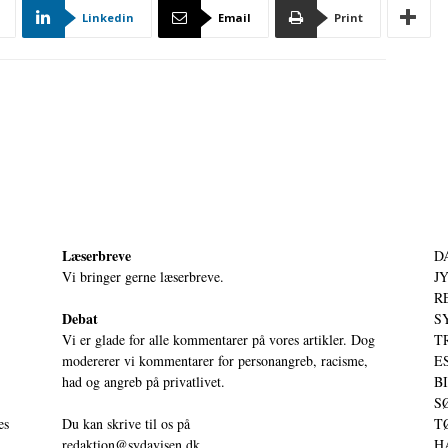
Linkedin
Email
Print
Læserbreve
D
Vi bringer gerne læserbreve.
JY
RE
Debat
S
Vi er glade for alle kommentarer på vores artikler. Dog
T
modererer vi kommentarer for personangreb, racisme,
ES
had og angreb på privatlivet.
BI
SØ
es
Du kan skrive til os på
TØ
redaktion@sydavisen.dk
HA