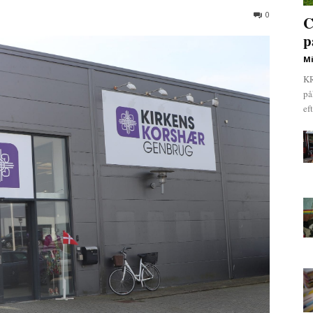
0
C
p
Mi
KR
på
ef