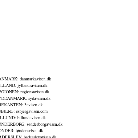
ANMARK: danmarkavisen.dk
LLAND: jyllandsavisen.dk
GIONEN: regionsavisen.dk
YDDANMARK: sydavisen.dk
REKANTEN: 3avisen.dk
BJERG: esbjergavisen.com
LLUND: billundavisen.dk
NDERBORG: sønderborgavisen.dk
NDER: tønderavisen.dk
DERSLEV: haderslevavisen.dk