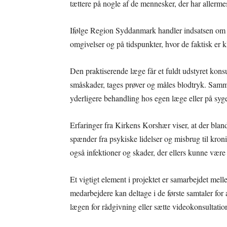
tættere på nogle af de mennesker, der har allermes
Ifølge Region Syddanmark handler indsatsen om at
omgivelser og på tidspunkter, hvor de faktisk er kl
Den praktiserende læge får et fuldt udstyret kon
småskader, tages prøver og måles blodtryk. Samm
yderligere behandling hos egen læge eller på syg
Erfaringer fra Kirkens Korshær viser, at der bl
spænder fra psykiske lidelser og misbrug til kr
også infektioner og skader, der ellers kunne være b
Et vigtigt element i projektet er samarbejdet me
medarbejdere kan deltage i de første samtaler fo
lægen for rådgivning eller sætte videokonsultatio