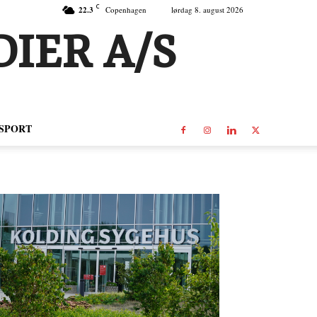
C
22.3
Copenhagen
lørdag 8. august 2026
IER A/S
SPORT