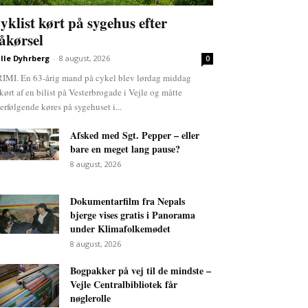
yklist kørt på sygehus efter
åkørsel
lle Dyhrberg
-
8 august, 2026
0
IMI. En 63-årig mand på cykel blev lørdag middag
kørt af en bilist på Vesterbrogade i Vejle og måtte
terfølgende køres på sygehuset i...
Afsked med Sgt. Pepper – eller
bare en meget lang pause?
8 august, 2026
Dokumentarfilm fra Nepals
bjerge vises gratis i Panorama
under Klimafolkemødet
8 august, 2026
Bogpakker på vej til de mindste –
Vejle Centralbibliotek får
nøglerolle