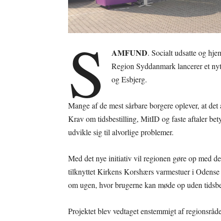
S
AMFUND
. Socialt udsatte og hjem
Region Syddanmark lancerer et nyt 
og Esbjerg.
Mange af de mest sårbare borgere oplever, at det
Krav om tidsbestilling, MitID og faste aftaler be
udvikle sig til alvorlige problemer.
Med det nye initiativ vil regionen gøre op med de
tilknyttet Kirkens Korshærs varmestuer i Odense 
om ugen, hvor brugerne kan møde op uden tidsbest
Projektet blev vedtaget enstemmigt af regionsråd