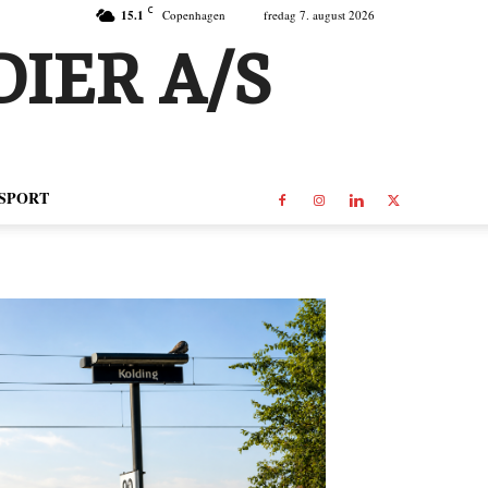
C
15.1
Copenhagen
fredag 7. august 2026
IER A/S
SPORT