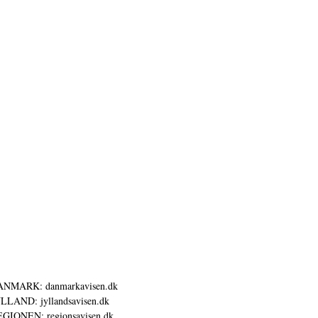
ANMARK: danmarkavisen.dk
LLAND: jyllandsavisen.dk
GIONEN: regionsavisen.dk