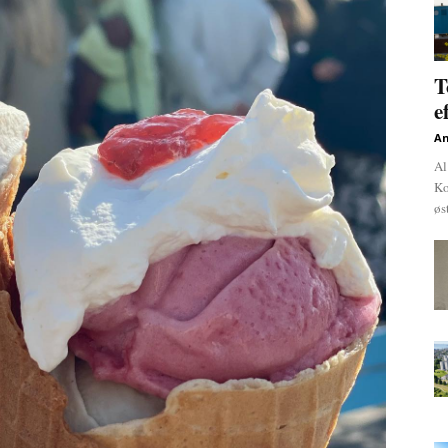
T
e
An
Al
Ko
øs