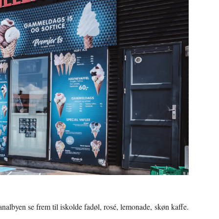
Kanalbyen se frem til iskolde fadøl, rosé, lemonade, skøn kaffe.