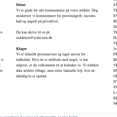
Debat
S
Vi er glade for alle kommentarer på vores artikler. Dog
T
modererer vi kommentarer for personangreb, racisme,
ES
had og angreb på privatlivet.
BI
SØ
es
Du kan skrive til os på
TØ
redaktion@sydavisen.dk
HA
VE
Klager
AA
Vi er tilmeldt pressenævnet og tager ansvar for
FR
 vi
indholdet. Hvis du er utilfreds med noget, vi har
KO
i
udgivet, er du velkommen til at kontakte os. Vi trækker
VE
ere
ikke artikler tilbage, men retter faktuelle fejl, hvis de
MI
uheldigvis er opstået.
OD
NY
SV
LA
KE
NO