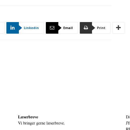
Linkedin
Email
Print
Læserbreve
D
Vi bringer gerne læserbreve.
JY
RE