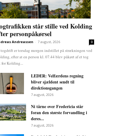
ogtrafikken står stille ved Kolding
fter personpåkørsel
dreas Andreassen
-
7 august, 2026
0
 togdrift er torsdag morgen indstillet på strækningen ved
lding, efter at en person kl. 07.44 blev påkørt af et tog
t for Kolding...
LEDER: Velfærdens regning
bliver sjældent sendt til
direktionsgangen
7 august, 2026
Ni tårne over Fredericia står
foran den største forvandling i
deres...
7 august, 2026