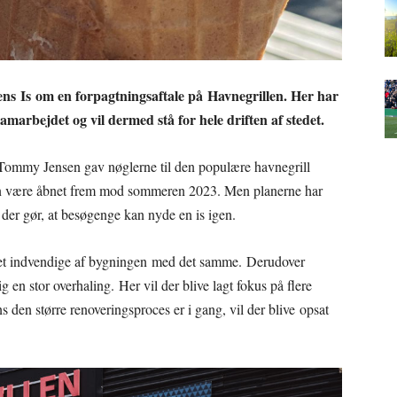
ens Is om en forpagtningsaftale på Havnegrillen. Her har
amarbejdet og vil dermed stå for hele driften af stedet.
Tommy Jensen gav nøglerne til den populære havnegrill
anen være åbnet frem mod sommeren 2023. Men planerne har
 der gør, at besøgenge kan nyde en is igen.
 det indvendige af bygningen med det samme. Derudover
 en stor overhaling. Her vil der blive lagt fokus på flere
den større renoveringsproces er i gang, vil der blive opsat