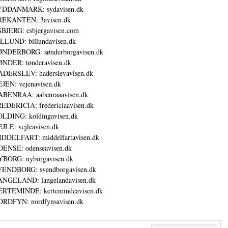
YDDANMARK: sydavisen.dk
REKANTEN: 3avisen.dk
BJERG: esbjergavisen.com
LLUND: billundavisen.dk
NDERBORG: sønderborgavisen.dk
NDER: tønderavisen.dk
DERSLEV: haderslevavisen.dk
JEN: vejenavisen.dk
BENRAA: aabenraaavisen.dk
EDERICIA: fredericiaavisen.dk
LDING: koldingavisen.dk
JLE: vejleavisen.dk
DDELFART: middelfartavisen.dk
ENSE: odenseavisen.dk
BORG: nyborgavisen.dk
ENDBORG: svendborgavisen.dk
NGELAND: langelandavisen.dk
RTEMINDE: kertemindeavisen.dk
RDFYN: nordfynsavisen.dk