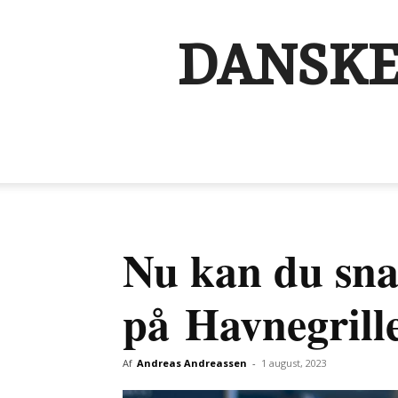
DANSKE
Nu kan du snar
på Havnegrill
Af
Andreas Andreassen
-
1 august, 2023