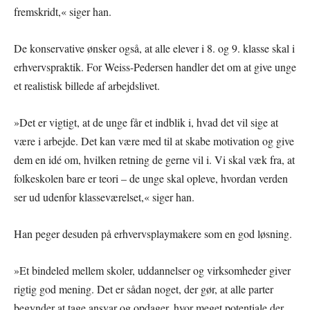
fremskridt,« siger han.
De konservative ønsker også, at alle elever i 8. og 9. klasse skal i
erhvervspraktik. For Weiss-Pedersen handler det om at give unge
et realistisk billede af arbejdslivet.
»Det er vigtigt, at de unge får et indblik i, hvad det vil sige at
være i arbejde. Det kan være med til at skabe motivation og give
dem en idé om, hvilken retning de gerne vil i. Vi skal væk fra, at
folkeskolen bare er teori – de unge skal opleve, hvordan verden
ser ud udenfor klasseværelset,« siger han.
Han peger desuden på erhvervsplaymakere som en god løsning.
»Et bindeled mellem skoler, uddannelser og virksomheder giver
rigtig god mening. Det er sådan noget, der gør, at alle parter
begynder at tage ansvar og opdager, hvor meget potentiale der