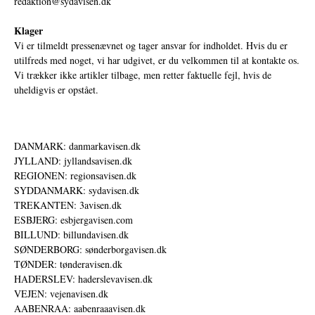
redaktion@sydavisen.dk
Klager
Vi er tilmeldt pressenævnet og tager ansvar for indholdet. Hvis du er
utilfreds med noget, vi har udgivet, er du velkommen til at kontakte os.
Vi trækker ikke artikler tilbage, men retter faktuelle fejl, hvis de
uheldigvis er opstået.
DANMARK: danmarkavisen.dk
JYLLAND: jyllandsavisen.dk
REGIONEN: regionsavisen.dk
SYDDANMARK: sydavisen.dk
TREKANTEN: 3avisen.dk
ESBJERG: esbjergavisen.com
BILLUND: billundavisen.dk
SØNDERBORG: sønderborgavisen.dk
TØNDER: tønderavisen.dk
HADERSLEV: haderslevavisen.dk
VEJEN: vejenavisen.dk
AABENRAA: aabenraaavisen.dk