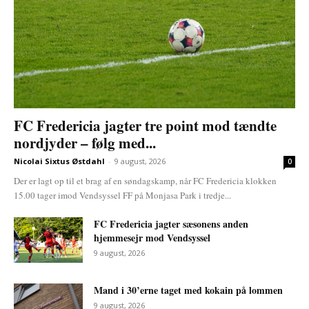
FC Fredericia jagter tre point mod tændte
nordjyder – følg med...
Nicolai Sixtus Østdahl
-
9 august, 2026
0
Der er lagt op til et brag af en søndagskamp, når FC Fredericia klokken
15.00 tager imod Vendsyssel FF på Monjasa Park i tredje...
FC Fredericia jagter sæsonens anden
hjemmesejr mod Vendsyssel
9 august, 2026
Mand i 30’erne taget med kokain på lommen
9 august, 2026