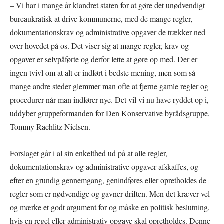
– Vi har i mange år klandret staten for at gøre det unødvendigt
bureaukratisk at drive kommunerne, med de mange regler,
dokumentationskrav og administrative opgaver de trækker ned
over hovedet på os. Det viser sig at mange regler, krav og
opgaver er selvpåførte og derfor lette at gøre op med. Der er
ingen tvivl om at alt er indført i bedste mening, men som så
mange andre steder glemmer man ofte at fjerne gamle regler og
procedurer når man indfører nye. Det vil vi nu have ryddet op i,
uddyber gruppeformanden for Den Konservative byrådsgruppe,
Tommy Rachlitz Nielsen.
Forslaget går i al sin enkelthed ud på at alle regler,
dokumentationskrav og administrative opgaver afskaffes, og
efter en grundig gennemgang, genindføres eller opretholdes de
regler som er nødvendige og gavner driften. Men det kræver vel
og mærke et godt argument for og måske en politisk beslutning,
hvis en regel eller administrativ opgave skal opretholdes. Denne