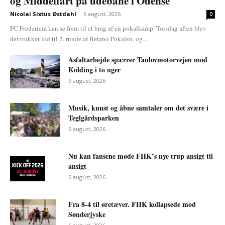
og Middelfart på udebane i Odense
Nicolai Sixtus Østdahl
-
6 august, 2026
0
FC Fredericia kan se frem til et brag af en pokalkamp. Torsdag aften blev
der trukket lod til 2. runde af Betano Pokalen, og...
Asfaltarbejde spærrer Taulovmotorvejen mod
Kolding i to uger
6 august, 2026
Musik, kunst og åbne samtaler om det svære i
Teglgårdsparken
6 august, 2026
Nu kan fansene møde FHK’s nye trup ansigt til
ansigt
6 august, 2026
Fra 8-4 til øretæver. FHK kollapsede mod
Sønderjyske