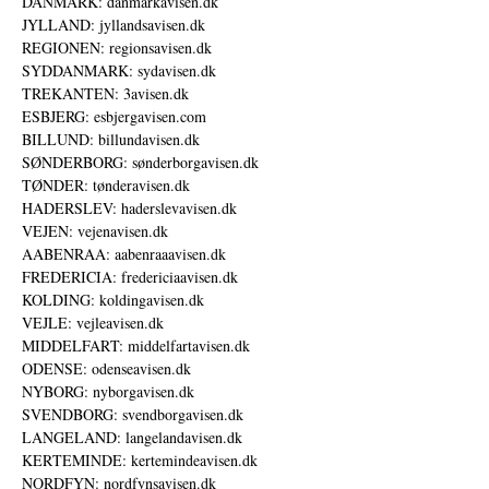
DANMARK: danmarkavisen.dk
JYLLAND: jyllandsavisen.dk
REGIONEN: regionsavisen.dk
SYDDANMARK: sydavisen.dk
TREKANTEN: 3avisen.dk
ESBJERG: esbjergavisen.com
BILLUND: billundavisen.dk
SØNDERBORG: sønderborgavisen.dk
TØNDER: tønderavisen.dk
HADERSLEV: haderslevavisen.dk
VEJEN: vejenavisen.dk
AABENRAA: aabenraaavisen.dk
FREDERICIA: fredericiaavisen.dk
KOLDING: koldingavisen.dk
VEJLE: vejleavisen.dk
MIDDELFART: middelfartavisen.dk
ODENSE: odenseavisen.dk
NYBORG: nyborgavisen.dk
SVENDBORG: svendborgavisen.dk
LANGELAND: langelandavisen.dk
KERTEMINDE: kertemindeavisen.dk
NORDFYN: nordfynsavisen.dk