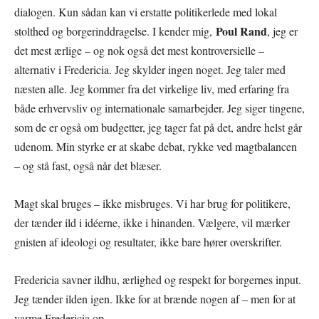
dialogen. Kun sådan kan vi erstatte politikerlede med lokal
Poul Rand
stolthed og borgerinddragelse. I kender mig,
, jeg er
det mest ærlige – og nok også det mest kontroversielle –
alternativ i Fredericia. Jeg skylder ingen noget. Jeg taler med
næsten alle. Jeg kommer fra det virkelige liv, med erfaring fra
både erhvervsliv og internationale samarbejder. Jeg siger tingene,
som de er også om budgetter, jeg tager fat på det, andre helst går
udenom. Min styrke er at skabe debat, rykke ved magtbalancen
– og stå fast, også når det blæser.
Magt skal bruges – ikke misbruges. Vi har brug for politikere,
der tænder ild i idéerne, ikke i hinanden. Vælgere, vil mærker
gnisten af ideologi og resultater, ikke bare hører overskrifter.
Fredericia savner ildhu, ærlighed og respekt for borgernes input.
Jeg tænder ilden igen. Ikke for at brænde nogen af – men for at
varme Fredericia op.