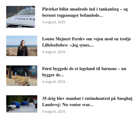
Påvirket bilist smadrede ind i tankanlæg – og
beruset togpassager befamlede...
6 august, 2026
Louise Mejnert Ferslev om vejen mod en tredje
Lillebæltsbro: »Jeg synes,...
6 august, 2026
Først byggede de et legeland til børnene – nu
bygger de...
6 august, 2026
35-årig blev standset i rutinekontrol på Snoghøj
Landevej: Nu venter svar...
6 august, 2026