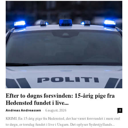
Efter to døgns forsvinden: 15-årig pige fra
Hedensted fundet i live...
Andreas Andreassen
-
6 august, 2026
0
KRIMI. En 15-årig pige fra Hedensted, der har været forsvundet i mere end
to døgn, er torsdag fundet i live i Ungarn. Det oplyser Sydøstjyllands...