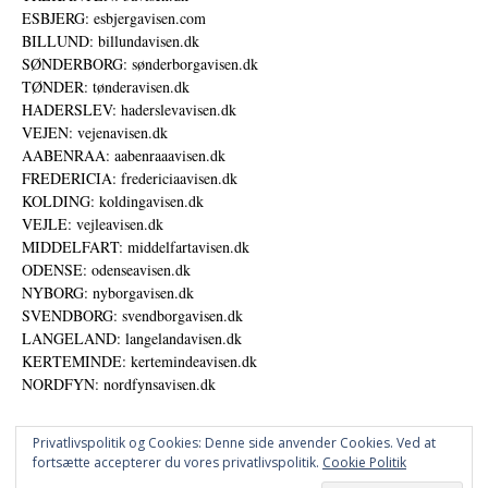
ESBJERG: esbjergavisen.com
BILLUND: billundavisen.dk
SØNDERBORG: sønderborgavisen.dk
TØNDER: tønderavisen.dk
HADERSLEV: haderslevavisen.dk
VEJEN: vejenavisen.dk
AABENRAA: aabenraaavisen.dk
FREDERICIA: fredericiaavisen.dk
KOLDING: koldingavisen.dk
VEJLE: vejleavisen.dk
MIDDELFART: middelfartavisen.dk
ODENSE: odenseavisen.dk
NYBORG: nyborgavisen.dk
SVENDBORG: svendborgavisen.dk
LANGELAND: langelandavisen.dk
KERTEMINDE: kertemindeavisen.dk
NORDFYN: nordfynsavisen.dk
Privatlivspolitik og Cookies: Denne side anvender Cookies. Ved at
fortsætte accepterer du vores privatlivspolitik.
Cookie Politik
Annoncer
Datapolitik