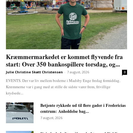
Kræmmermarkedet er kommet flyvende fra
start: Over 350 bankospillere torsdag, og...
Julie Christine Skøtt Christensen
-
7 august, 2026
0
EVENTS. Der var liv mellem boderne i Madsby Enge fredag formiddag.
Kræmmerne var i gang med at stille de sidste varer frem, frivillige
krydsede...
Betjente rykkede ud til flere gader i Fredericias
centrum: Anholdelse bag...
7 august, 2026