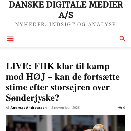
DANSKE DIGITALE MEDIER
A/S
NYHEDER, INDSIGT OG ANALYSE
LIVE: FHK klar til kamp
mod HØJ – kan de fortsætte
stime efter storsejren over
Sønderjyske?
Af
Andreas Andreassen
-
8 november, 2025
0