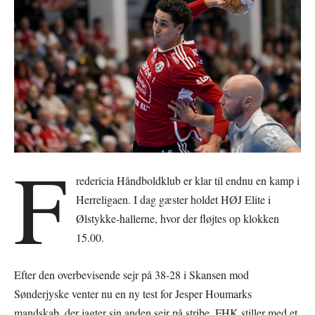
F
redericia Håndboldklub er klar til endnu en kamp i
Herreligaen. I dag gæster holdet HØJ Elite i
Ølstykke-hallerne, hvor der fløjtes op klokken
15.00.
Efter den overbevisende sejr på 38-28 i Skansen mod
Sønderjyske venter nu en ny test for Jesper Houmarks
mandskab, der jagter sin anden sejr på stribe. FHK stiller med et