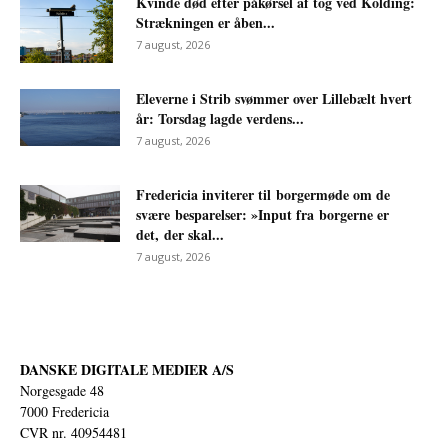
Kvinde død efter påkørsel af tog ved Kolding:
Strækningen er åben...
7 august, 2026
Eleverne i Strib svømmer over Lillebælt hvert
år: Torsdag lagde verdens...
7 august, 2026
Fredericia inviterer til borgermøde om de
svære besparelser: »Input fra borgerne er
det, der skal...
7 august, 2026
DANSKE DIGITALE MEDIER A/S
Norgesgade 48
7000 Fredericia
CVR nr. 40954481