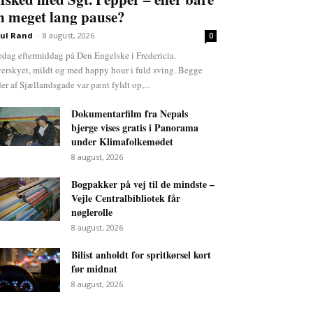
n meget lang pause?
ul Rand
-
8 august, 2026
0
edag eftermiddag på Den Engelske i Fredericia.
erskyet, mildt og med happy hour i fuld sving. Begge
der af Sjællandsgade var pænt fyldt op,...
Dokumentarfilm fra Nepals
bjerge vises gratis i Panorama
under Klimafolkemødet
8 august, 2026
Bogpakker på vej til de mindste –
Vejle Centralbibliotek får
nøglerolle
8 august, 2026
Bilist anholdt for spritkørsel kort
før midnat
8 august, 2026