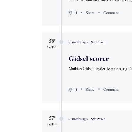
0
Share
Comment
58′
7 months ago
Sydavisen
2nd Half
Gidsel scorer
Mathias Gidsel bryder igennem, og D
0
Share
Comment
57′
7 months ago
Sydavisen
2nd Half