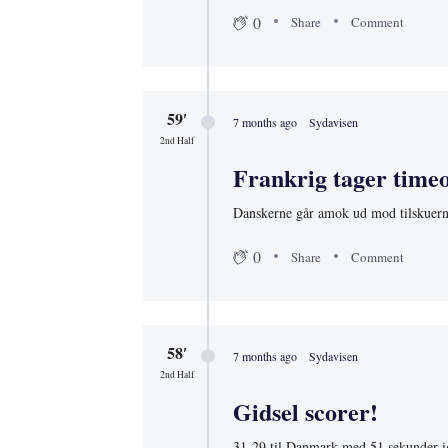
0
Share
Comment
59′
7 months ago
Sydavisen
2nd Half
Frankrig tager time
Danskerne går amok ud mod tilskuern
0
Share
Comment
58′
7 months ago
Sydavisen
2nd Half
Gidsel scorer!
31-29 til Danmark med 51 sekunder i