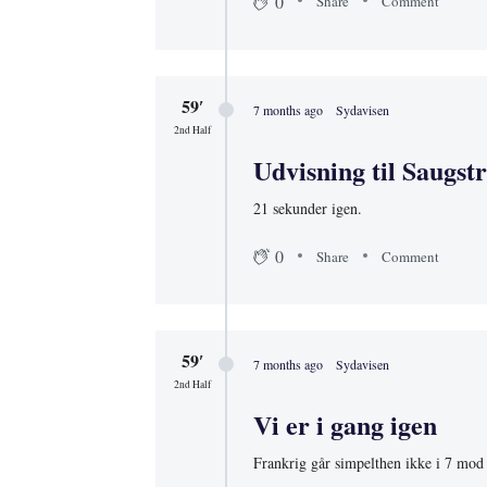
0
Share
Comment
59′
7 months ago
Sydavisen
2nd Half
Udvisning til Saugst
21 sekunder igen.
0
Share
Comment
59′
7 months ago
Sydavisen
2nd Half
Vi er i gang igen
Frankrig går simpelthen ikke i 7 mod