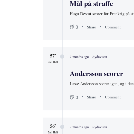
Mål på straffe
Hugo Descat scorer for Frankrig på str
0
Share
Comment
57′
7 months ago
Sydavisen
2nd Half
Andersson scorer
Lasse Andersson scorer igen, og i den
0
Share
Comment
56′
7 months ago
Sydavisen
2nd Half