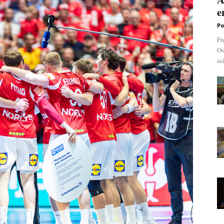
e
Po
Fr
Ov
si