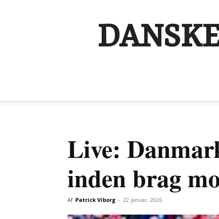
DANSKE
Live: Danmark
inden brag m
Af
Patrick Viborg
-
22 januar, 2026