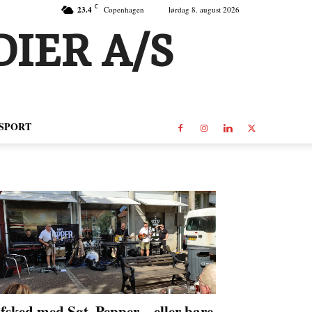
C
23.4
Copenhagen
lørdag 8. august 2026
IER A/S
SPORT
fsked med Sgt. Pepper – eller bare