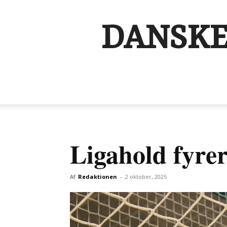
DANSKE
Ligahold fyre
Af
Redaktionen
-
2 oktober, 2025