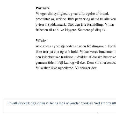
Partnere
Vi øger din synlighed og værdiforøgelse af brand,
produkter og service. Bliv partner og nå ud til alle vor
aviser i Syddanmark. Støt den frie formidling. Vi har
friheden til at blive klogere. Se mere på
dkq.dk.
Vilkår
Alle vores nyhedstjenester er uden betalingsmur. Fordi
ikke tror på et a og et b hold. Vi har vores fundament 
den kildekritiske tradition, udviklet af danske historik
gennem tiden. Fejl kan og vil ske. Dem vil vi erkende.
Vi skaber ikke nyhederne. Vi bringer dem.
Privatlivspolitik og Cookies: Denne side anvender Cookies. Ved at fortsætt
© DANSKE DIGITALE MEDIER A/S - NYHEDER, ANALYSER 