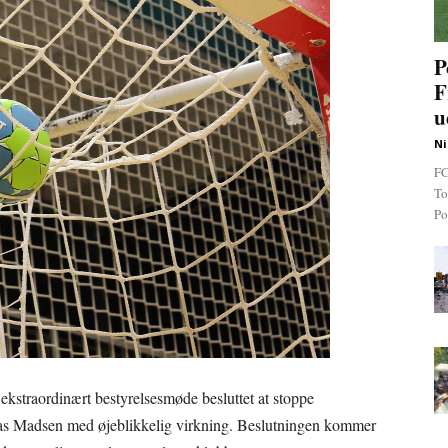
P
F
u
Ni
FC
To
Po
ekstraordinært bestyrelsesmøde besluttet at stoppe
as Madsen med øjeblikkelig virkning. Beslutningen kommer