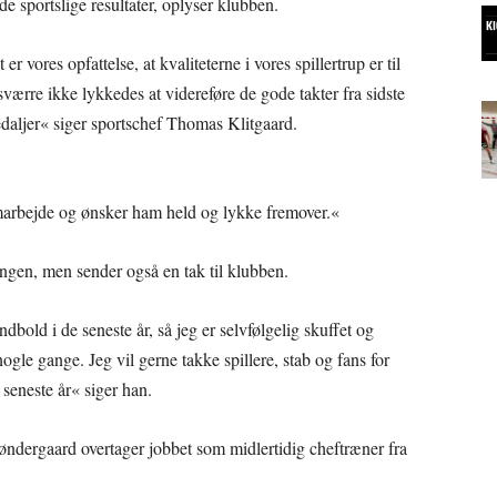
de sportslige resultater, oplyser klubben.
er vores opfattelse, at kvaliteterne i vores spillertrup er til
sværre ikke lykkedes at videreføre de gode takter fra sidste
daljer« siger sportschef Thomas Klitgaard.
marbejde og ønsker ham held og lykke fremover.«
ngen, men sender også en tak til klubben.
dbold i de seneste år, så jeg er selvfølgelig skuffet og
gle gange. Jeg vil gerne takke spillere, stab og fans for
seneste år« siger han.
ndergaard overtager jobbet som midlertidig cheftræner fra