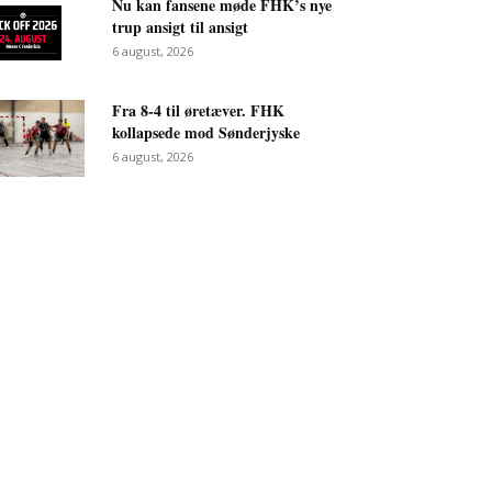
Nu kan fansene møde FHK’s nye
trup ansigt til ansigt
6 august, 2026
Fra 8-4 til øretæver. FHK
kollapsede mod Sønderjyske
6 august, 2026