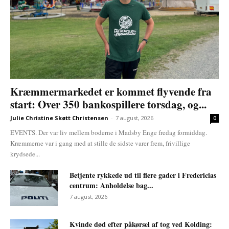
Kræmmermarkedet er kommet flyvende fra
start: Over 350 bankospillere torsdag, og...
Julie Christine Skøtt Christensen
-
7 august, 2026
0
EVENTS. Der var liv mellem boderne i Madsby Enge fredag formiddag.
Kræmmerne var i gang med at stille de sidste varer frem, frivillige
krydsede...
Betjente rykkede ud til flere gader i Fredericias
centrum: Anholdelse bag...
7 august, 2026
Kvinde død efter påkørsel af tog ved Kolding: