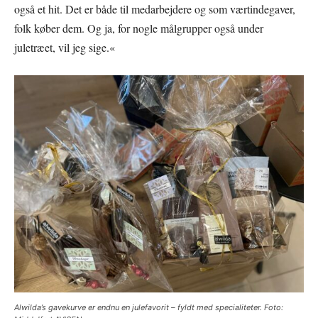
også et hit. Det er både til medarbejdere og som værtindegaver,
folk køber dem. Og ja, for nogle målgrupper også under
juletræet, vil jeg sige.«
Alwilda’s gavekurve er endnu en julefavorit – fyldt med specialiteter. Foto: