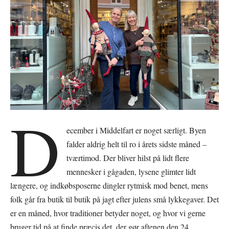
D
ecember i Middelfart er noget særligt. Byen
falder aldrig helt til ro i årets sidste måned –
tværtimod. Der bliver hilst på lidt flere
mennesker i gågaden, lysene glimter lidt
længere, og indkøbsposerne dingler rytmisk mod benet, mens
folk går fra butik til butik på jagt efter julens små lykkegaver. Det
er en måned, hvor traditioner betyder noget, og hvor vi gerne
bruger tid på at finde præcis det, der gør aftenen den 24.