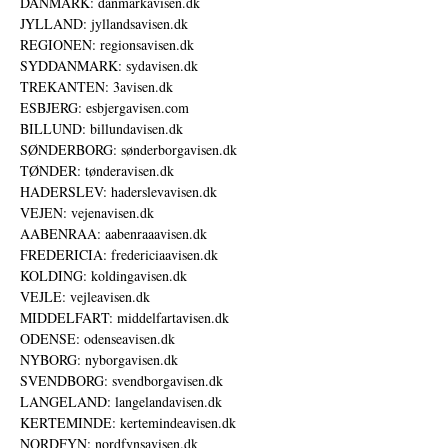
DANMARK: danmarkavisen.dk
JYLLAND: jyllandsavisen.dk
REGIONEN: regionsavisen.dk
SYDDANMARK: sydavisen.dk
TREKANTEN: 3avisen.dk
ESBJERG: esbjergavisen.com
BILLUND: billundavisen.dk
SØNDERBORG: sønderborgavisen.dk
TØNDER: tønderavisen.dk
HADERSLEV: haderslevavisen.dk
VEJEN: vejenavisen.dk
AABENRAA: aabenraaavisen.dk
FREDERICIA: fredericiaavisen.dk
KOLDING: koldingavisen.dk
VEJLE: vejleavisen.dk
MIDDELFART: middelfartavisen.dk
ODENSE: odenseavisen.dk
NYBORG: nyborgavisen.dk
SVENDBORG: svendborgavisen.dk
LANGELAND: langelandavisen.dk
KERTEMINDE: kertemindeavisen.dk
NORDFYN: nordfynsavisen.dk