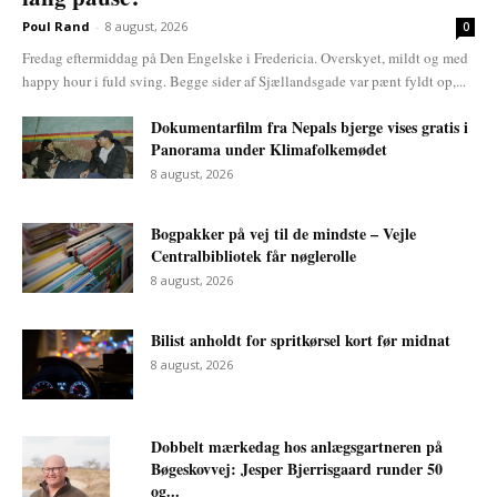
Poul Rand
-
8 august, 2026
0
Fredag eftermiddag på Den Engelske i Fredericia. Overskyet, mildt og med
happy hour i fuld sving. Begge sider af Sjællandsgade var pænt fyldt op,...
Dokumentarfilm fra Nepals bjerge vises gratis i
Panorama under Klimafolkemødet
8 august, 2026
Bogpakker på vej til de mindste – Vejle
Centralbibliotek får nøglerolle
8 august, 2026
Bilist anholdt for spritkørsel kort før midnat
8 august, 2026
Dobbelt mærkedag hos anlægsgartneren på
Bøgeskovvej: Jesper Bjerrisgaard runder 50
og...