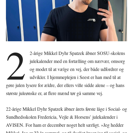
2
2-årige Mikkel Dyhr Spatzek åbner SOSU-skolens
julekalender med en fortælling om nærvær, omsorg
og modet til at vælge en vej, der både udfordrer og
udvikler. I hjemmeplejen i Seest er han med til at
gøre julen lysere for ældre, der ellers ville sidde alene – og hans
største juleønske er, at flere mænd tør gå samme vej.
22-årige Mikkel Dyhr Spatzek åbner årets første låge i Social- og
Sundhedsskolen Fredericia, Vejle & Horsens’ julekalender i
AVISEN. For ham er december noget helt særligt. »Jeg hedder
Mikkel. Jeg er 22 år gammel, og til dagligt læser jeg til social- og