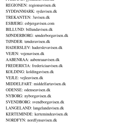
REGIONEN: regionsavisen.dk
SYDDANMARK: sydavisen.dk
TREKANTEN: 3avisen.dk
ESBJERG: esbjergavisen.com
BILLUND: billundavisen.dk
SØNDERBORG: sønderborgavisen.dk
TØNDER: tønderavisen.dk
HADERSLEV: haderslevavisen.dk
VEJEN: vejenavisen.dk
AABENRAA: aabenraaavisen.dk
FREDERICIA: fredericiaavisen.dk
KOLDING: koldingavisen.dk
VEJLE: vejleavisen.dk
MIDDELFART: middelfartavisen.dk
ODENSE: odenseavisen.dk
NYBORG: nyborgavisen.dk
SVENDBORG: svendborgavisen.dk
LANGELAND: langelandavisen.dk
KERTEMINDE: kertemindeavisen.dk
NORDFYN: nordfynsavisen.dk