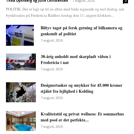
Thea Dyhrberg og Julie Christensen
-
7 august, 2026
0
POLITIK. Der er lagt op til en aften med både regneark og reel dialog, når
byrådssalen på Fredericia Rådhus tirsdag den 11. august klokken...
Biltyv taget på fersk gerning af bilkamera og
genkendt af politiet
7 august, 2026
38-årig anholdt med skarpladt våben i
Fredericia i nat
7 august, 2026
Designertasker og smykker for 45.000 kroner
stjålet fra lejlighed i Kolding
7 august, 2026
Kvalitetstid og privat wellness: Et sommerhus
med pool er det perfekte...
7 august, 2026