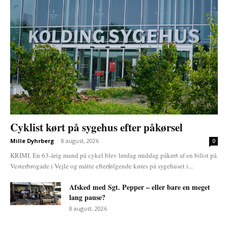
Cyklist kørt på sygehus efter påkørsel
Mille Dyhrberg
-
8 august, 2026
0
KRIMI. En 63-årig mand på cykel blev lørdag middag påkørt af en bilist på
Vesterbrogade i Vejle og måtte efterfølgende køres på sygehuset i...
Afsked med Sgt. Pepper – eller bare en meget
lang pause?
8 august, 2026