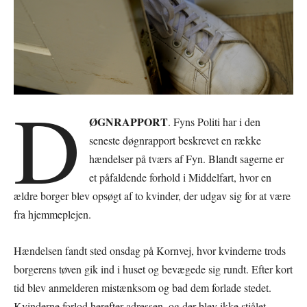
D
ØGNRAPPORT
. Fyns Politi har i den
seneste døgnrapport beskrevet en række
hændelser på tværs af Fyn. Blandt sagerne er
et påfaldende forhold i Middelfart, hvor en
ældre borger blev opsøgt af to kvinder, der udgav sig for at være
fra hjemmeplejen.
Hændelsen fandt sted onsdag på Kornvej, hvor kvinderne trods
borgerens tøven gik ind i huset og bevægede sig rundt. Efter kort
tid blev anmelderen mistænksom og bad dem forlade stedet.
Kvinderne forlod herefter adressen, og der blev ikke stjålet