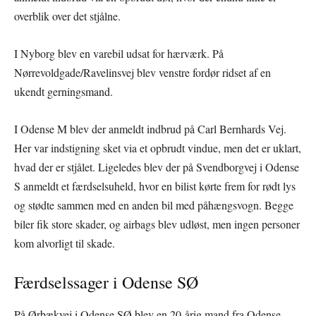
overblik over det stjålne.
I Nyborg blev en varebil udsat for hærværk. På
Nørrevoldgade/Ravelinsvej blev venstre fordør ridset af en
ukendt gerningsmand.
I Odense M blev der anmeldt indbrud på Carl Bernhards Vej.
Her var indstigning sket via et opbrudt vindue, men det er uklart,
hvad der er stjålet. Ligeledes blev der på Svendborgvej i Odense
S anmeldt et færdselsuheld, hvor en bilist kørte frem for rødt lys
og stødte sammen med en anden bil med påhængsvogn. Begge
biler fik store skader, og airbags blev udløst, men ingen personer
kom alvorligt til skade.
Færdselssager i Odense SØ
På Ørbækvej i Odense SØ blev en 20-årig mand fra Odense