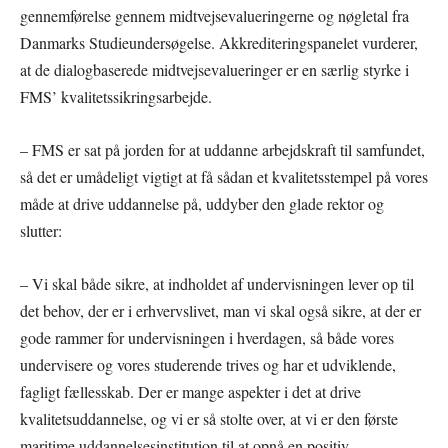
gennemførelse gennem midtvejsevalueringerne og nøgletal fra
Danmarks Studieundersøgelse. Akkrediteringspanelet vurderer,
at de dialogbaserede midtvejsevalueringer er en særlig styrke i
FMS’ kvalitetssikringsarbejde.
– FMS er sat på jorden for at uddanne arbejdskraft til samfundet,
så det er umådeligt vigtigt at få sådan et kvalitetsstempel på vores
måde at drive uddannelse på, uddyber den glade rektor og
slutter:
– Vi skal både sikre, at indholdet af undervisningen lever op til
det behov, der er i erhvervslivet, man vi skal også sikre, at der er
gode rammer for undervisningen i hverdagen, så både vores
undervisere og vores studerende trives og har et udviklende,
fagligt fællesskab. Der er mange aspekter i det at drive
kvalitetsuddannelse, og vi er så stolte over, at vi er den første
maritime uddannelsesinstitution til at opnå en positiv