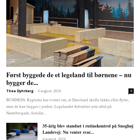
Først byggede de et legeland til børnene – nu
bygger de...
Thea Dyhrberg
-
6 august, 2026
0
BUSINESS. Rygterne har svirret om, at Dinoland skulle lukke eller flytte,
men de kan lægges i jorden. Legelandet fortsætter som altid på
Nørrebrogade, fastslår...
35-årig blev standset i rutinekontrol på Snoghøj
Landevej: Nu venter svar...
6 august, 2026