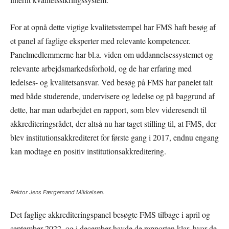
For at opnå dette vigtige kvalitetsstempel har FMS haft besøg af
et panel af faglige eksperter med relevante kompetencer.
Panelmedlemmerne har bl.a. viden om uddannelsessystemet og
relevante arbejdsmarkedsforhold, og de har erfaring med
ledelses- og kvalitetsansvar. Ved besøg på FMS har panelet talt
med både studerende, undervisere og ledelse og på baggrund af
dette, har man udarbejdet en rapport, som blev videresendt til
akkrediteringsrådet, der altså nu har taget stilling til, at FMS, der
blev institutionsakkrediteret for første gang i 2017, endnu engang
kan modtage en positiv institutionsakkreditering.
Rektor Jens Færgemand Mikkelsen.
Det faglige akkrediteringspanel besøgte FMS tilbage i april og
september 2022, og i december havde de rapporten klar, hvor de