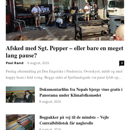
Afsked med Sgt. Pepper – eller bare en meget
lang pause?
Poul Rand
-
8 august, 2026
0
Fredag eftermiddag på Den Engelske i Fredericia. Overskyet, mildt og med
happy hour i fuld sving. Begge sider af Sjællandsgade var pænt fyldt op,...
Dokumentarfilm fra Nepals bjerge vises gratis i
Panorama under Klimafolkemødet
8 august, 2026
Bogpakker på vej til de mindste – Vejle
Centralbibliotek får nøglerolle
8 august, 2026