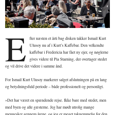
E
fter næsten et årti bag disken takker Ismail Kurt
Ulusoy nu af i Kurt’s Kaffebar. Den velkendte
kaffebar i Fredericia har fået ny ejer, og nøglerne
gives videre til Pia Starning, der overtager stedet
og vil drive det videre i samme ånd.
For Ismail Kurt Ulusoy markerer salget afslutningen på en lang
og betydningsfuld periode – både professionelt og personligt.
»Det har været en spændende rejse. Ikke bare med stedet, men
med byen og alle gæsterne. Jeg har mødt utrolig mange
mennesker gennem årene, og jeg er meget taknemmelig for den