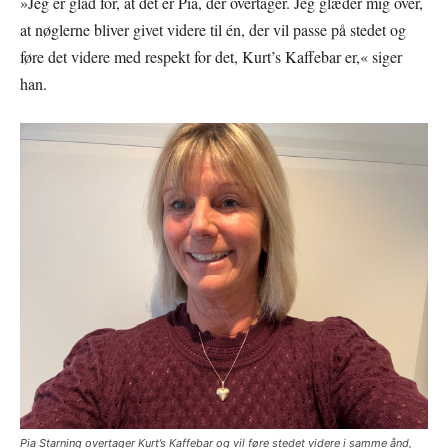
»Jeg er glad for, at det er Pia, der overtager. Jeg glæder mig over,
at nøglerne bliver givet videre til én, der vil passe på stedet og
føre det videre med respekt for det, Kurt’s Kaffebar er,« siger
han.
Pia Starning overtager Kurt’s Kaffebar og vil føre stedet videre i samme ånd,