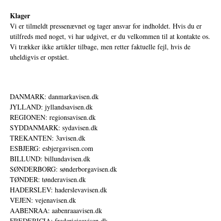
Klager
Vi er tilmeldt pressenævnet og tager ansvar for indholdet. Hvis du er
utilfreds med noget, vi har udgivet, er du velkommen til at kontakte os.
Vi trækker ikke artikler tilbage, men retter faktuelle fejl, hvis de
uheldigvis er opstået.
DANMARK: danmarkavisen.dk
JYLLAND: jyllandsavisen.dk
REGIONEN: regionsavisen.dk
SYDDANMARK: sydavisen.dk
TREKANTEN: 3avisen.dk
ESBJERG: esbjergavisen.com
BILLUND: billundavisen.dk
SØNDERBORG: sønderborgavisen.dk
TØNDER: tønderavisen.dk
HADERSLEV: haderslevavisen.dk
VEJEN: vejenavisen.dk
AABENRAA: aabenraaavisen.dk
FREDERICIA: fredericiaavisen.dk