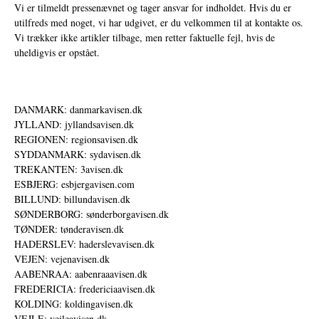
Vi er tilmeldt pressenævnet og tager ansvar for indholdet. Hvis du er
utilfreds med noget, vi har udgivet, er du velkommen til at kontakte os.
Vi trækker ikke artikler tilbage, men retter faktuelle fejl, hvis de
uheldigvis er opstået.
DANMARK: danmarkavisen.dk
JYLLAND: jyllandsavisen.dk
REGIONEN: regionsavisen.dk
SYDDANMARK: sydavisen.dk
TREKANTEN: 3avisen.dk
ESBJERG: esbjergavisen.com
BILLUND: billundavisen.dk
SØNDERBORG: sønderborgavisen.dk
TØNDER: tønderavisen.dk
HADERSLEV: haderslevavisen.dk
VEJEN: vejenavisen.dk
AABENRAA: aabenraaavisen.dk
FREDERICIA: fredericiaavisen.dk
KOLDING: koldingavisen.dk
VEJLE: vejleavisen.dk