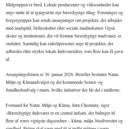
Målgruppen er bred. Lokale producenter og virksomheder kan
søge støtte til at igangsætte nye bæredygtige tiltag. Foreninger og
borgergrupper kan sende ansøgninger om projekter, der arbejder
med madspild, fællesskaber eller sociale madindsatser. Også
skoler og institutioner, der vil fremme bæredygtige madvaner, er
omfattet. Samtidig kan enkeltpersoner søge til projekter, der
udbreder eller styrker lokale fødevareidéer, som flere kan få gavn
af.
Ansøgningsfristen er 30. januar 2026. Herefter beslutter Natur,
Miljø og Klimaudvalget og det kommende Senior- og
Sundhedsudvalg i marts, hvilke initiativer der får del i midlerne.
Formand for Natur, Miljø og Klima, Jørn Chemnitz, siger
»Bæredygtige fødevarer er en central indsats, der bidrager til
flere af vores vigtigste dagsordner – klima, miljø, biodiversitet og
sundhed. Puljen skal være med til at indfri målene i vores