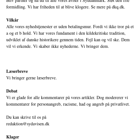
Bliv partner og nå ud til alle vores aviser i Syddanmark. Støt den frie
formidling. Vi har friheden til at blive klogere. Se mere på
dkq.dk.
Vilkår
Alle vores nyhedstjenester er uden betalingsmur. Fordi vi ikke tror på et
a og et b hold. Vi har vores fundament i den kildekritiske tradition,
udviklet af danske historikere gennem tiden. Fejl kan og vil ske. Dem
vil vi erkende. Vi skaber ikke nyhederne. Vi bringer dem.
Læserbreve
Vi bringer gerne læserbreve.
Debat
Vi er glade for alle kommentarer på vores artikler. Dog modererer vi
kommentarer for personangreb, racisme, had og angreb på privatlivet.
Du kan skrive til os på
redaktion@sydavisen.dk
Klager