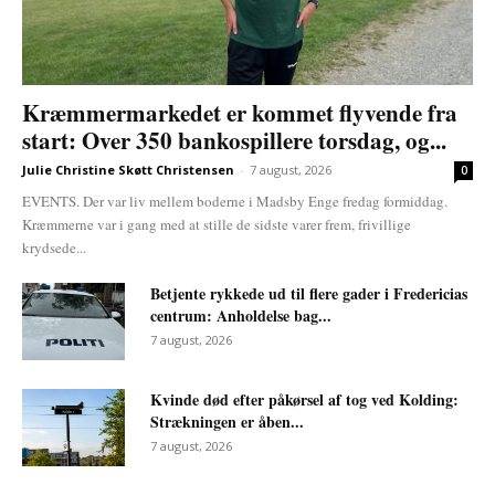
Kræmmermarkedet er kommet flyvende fra
start: Over 350 bankospillere torsdag, og...
Julie Christine Skøtt Christensen
-
7 august, 2026
0
EVENTS. Der var liv mellem boderne i Madsby Enge fredag formiddag.
Kræmmerne var i gang med at stille de sidste varer frem, frivillige
krydsede...
Betjente rykkede ud til flere gader i Fredericias
centrum: Anholdelse bag...
7 august, 2026
Kvinde død efter påkørsel af tog ved Kolding:
Strækningen er åben...
7 august, 2026