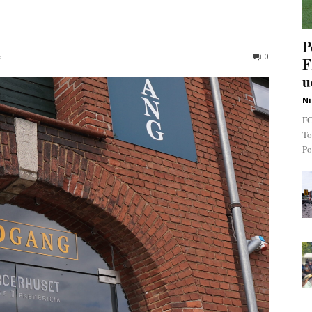
P
5
0
F
u
Ni
FC
To
Po