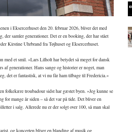
scenen i Eksercerhuset den 20. februar 2026, bliver det med
og, der samler generationer. Det er en booking, der har stået
leder Kirstine Uhrbrand fra Tøjhuset og Eksercerhuset.
n med et smil. »Lars Lilholt har betydet så meget for dansk
rs af generationer. Hans sange og historier er noget, man
 det er fantastisk, at vi nu får ham tilbage til Fredericia.«
den folkekære troubadour sidst har gæstet byen. »Jeg kunne se
ng for mange år siden – så det var på tide. Det bliver en
lletter i salg. Allerede nu er der solgt over 100, så man skal
tarist, og koncerten bliver en blanding af musik og