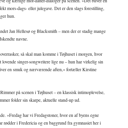
ve og kærlige mor-datter-dialoger på scenen. »Det bliver en
rfekt mors-dags- eller julegave. Det er den slags forestilling,
iger hun.
 andet Jan Hellesø og Blacksmith – men der er stadig mange
ndskendte navne.
 overrasker, så skal man komme i Tøjhuset i morgen, hvor
lovende singer-songwritere lige nu – hun har virkelig sin
liver en smuk og nærværende aften,« fortæller Kirstine
 Rimmer på scenen i Tøjhuset – en klassisk intimoplevelse,
mer folder sin skarpe, aktuelle stand-up ud.
de. »Fredag har vi Fredagstoner, hvor en af byens egne
ar rødder i Fredericia og en baggrund fra gymnasiet her i