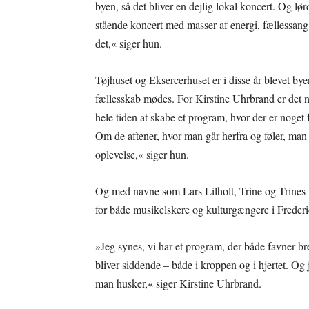
byen, så det bliver en dejlig lokal koncert. Og l
stående koncert med masser af energi, fællessang o
det,« siger hun.
Tøjhuset og Eksercerhuset er i disse år blevet bye
fællesskab mødes. For Kirstine Uhrbrand er det n
hele tiden at skabe et program, hvor der er noget
Om de aftener, hvor man går herfra og føler, man 
oplevelse,« siger hun.
Og med navne som Lars Lilholt, Trine og Trines m
for både musikelskere og kulturgængere i Frederi
»Jeg synes, vi har et program, der både favner bre
bliver siddende – både i kroppen og i hjertet. Og j
man husker,« siger Kirstine Uhrbrand.