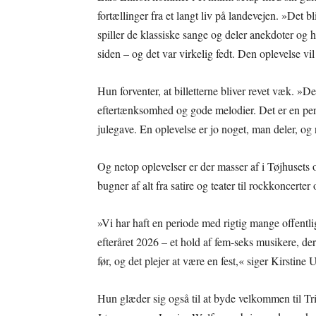
fortællinger fra et langt liv på landevejen. »Det b
spiller de klassiske sange og deler anekdoter og hi
siden – og det var virkelig fedt. Den oplevelse vi
Hun forventer, at billetterne bliver revet væk. »De
eftertænksomhed og gode melodier. Det er en perf
julegave. En oplevelse er jo noget, man deler, og
Og netop oplevelser er der masser af i Tøjhusets 
bugner af alt fra satire og teater til rockkoncert
»Vi har haft en periode med rigtig mange offentl
efteråret 2026 – et hold af fem-seks musikere, de
før, og det plejer at være en fest,« siger Kirstine
Hun glæder sig også til at byde velkommen til Tr