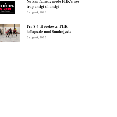
Nu kan fansene møde FHK’s nye
trup ansigt til ansigt
6 august, 2026
Fra 8-4 til øretæver. FHK
kollapsede mod Sønderjyske
6 august, 2026