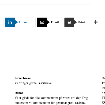
Linkedin
Email
Print
Læserbreve
D
Vi bringer gerne læserbreve.
JY
RE
Debat
S
Vi er glade for alle kommentarer på vores artikler. Dog
T
modererer vi kommentarer for personangreb, racisme,
ES