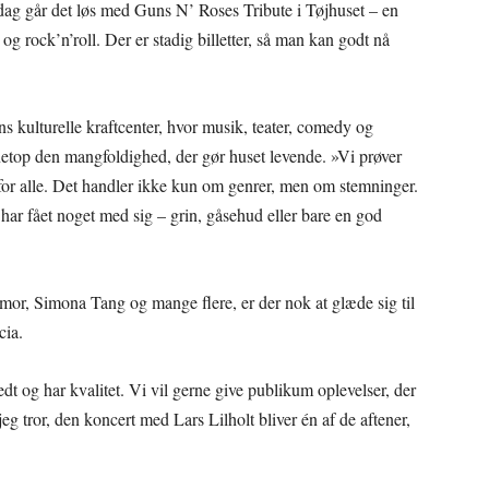
ørdag går det løs med Guns N’ Roses Tribute i Tøjhuset – en
g rock’n’roll. Der er stadig billetter, så man kan godt nå
ns kulturelle kraftcenter, hvor musik, teater, comedy og
etop den mangfoldighed, der gør huset levende. »Vi prøver
 for alle. Det handler ikke kun om genrer, men om stemninger.
har fået noget med sig – grin, gåsehud eller bare en god
or, Simona Tang og mange flere, er der nok at glæde sig til
cia.
dt og har kvalitet. Vi vil gerne give publikum oplevelser, der
eg tror, den koncert med Lars Lilholt bliver én af de aftener,