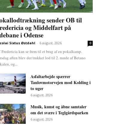
okallodtrækning sender OB til
redericia og Middelfart på
debane i Odense
colai Sixtus Østdahl
-
6 august, 2026
0
 Fredericia kan se frem til et brag af en pokalkamp.
rsdag aften blev der trukket lod til 2. runde af Betano
kalen, og...
Asfaltarbejde spærrer
Taulovmotorvejen mod Kolding i
to uger
6 august, 2026
Musik, kunst og åbne samtaler
om det svære i Teglgårdsparken
6 august, 2026