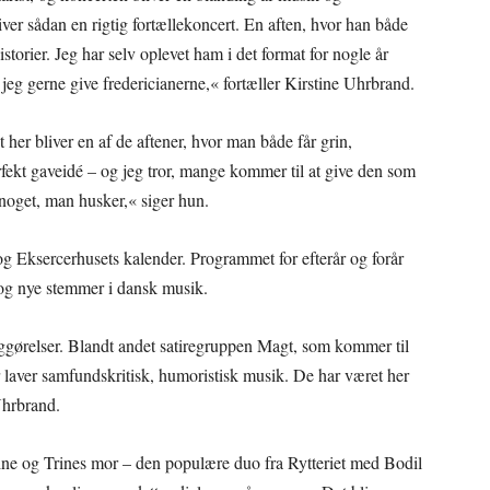
liver sådan en rigtig fortællekoncert. En aften, hvor han både
storier. Jeg har selv oplevet ham i det format for nogle år
l jeg gerne give fredericianerne,« fortæller Kirstine Uhrbrand.
t her bliver en af de aftener, hvor man både får grin,
ekt gaveidé – og jeg tror, mange kommer til at give den som
 noget, man husker,« siger hun.
og Eksercerhusets kalender. Programmet for efterår og forår
er og nye stemmer i dansk musik.
iggørelser. Blandt andet satiregruppen Magt, som kommer til
r laver samfundskritisk, humoristisk musik. De har været her
 Uhrbrand.
ine og Trines mor – den populære duo fra Rytteriet med Bodil