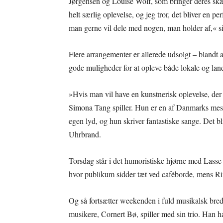
Jørgensen og Louise Wolf, som bringer deres skæ
helt særlig oplevelse, og jeg tror, det bliver en pe
man gerne vil dele med nogen, man holder af,« s
Flere arrangementer er allerede udsolgt – blandt
gode muligheder for at opleve både lokale og la
»Hvis man vil have en kunstnerisk oplevelse, der
Simona Tang spiller. Hun er en af Danmarks mest 
egen lyd, og hun skriver fantastiske sange. Det b
Uhrbrand.
Torsdag står i det humoristiske hjørne med Lasse
hvor publikum sidder tæt ved caféborde, mens Rim
Og så fortsætter weekenden i fuld musikalsk bred
musikere, Cornert Bø, spiller med sin trio. Han h