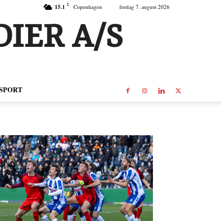
C
15.1
Copenhagen
fredag 7. august 2026
IER A/S
SPORT