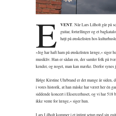
E
VENT
. Når Lars Lilholt går på 
guitar, fortællinger og et bagkatal
højt på ønskelisten hos kulturhus
»Jeg har haft ham på ønskelisten længe,« siger hu
musikliv. Han er sådan en, der samler folk på tvæ
kender, og noget, man kan mærke. Derfor synes jeg,
Ifølge Kirstine Uhrbrand er det mange år siden, 
i vores historik, at han måske har været her én ga
siddende koncert i Eksercerhuset, og vi har 518 bi
ikke vente for længe,« siger hun.
Lars Lilholt kommer i et intimt setup med sin gui