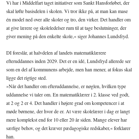
Vi har i Middelfart taget initiativer som Sankt Hansforløbet, der
skal løfte basisdelen i skolen. Vi tror ikke på, at man kan mase
én model ned over alle skoler og tro, den virker. Det handler om
at give lærere og skoleledelser rum til at tage beslutninger, der
giver mening på den enkelte skole,« siger Johannes Lundsfryd.
DI foreslår, at halvdelen af landets matematiklærere
efteruddannes inden 2029. Det er en idé, Lundsfryd allerede ser
som en del af kommunens arbejde, men han mener, at fokus skal
ligge det rigtige sted.
»Når det handler om efteruddannelse, er nøglen, hvilken type
uddannelse vi taler om. En matematiklærer i 2. klasse ved godt,
at 2 og 2 er 4. Det handler i højere grad om kompetencer i at
møde børnene, der hvor de er. At være skolelærer i dag er langt
mere komplekst end for 10 eller 20 år siden. Mange elever har
særlige behov, og det kræver pædagogiske redskaber,« forklarer
han.