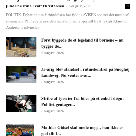
Julie Christine Skøtt Christensen
-
6 august, 2026
0
POLITIK. Debatten om forbindelsen har fyldt i AVISEN spalter det meste af
sommeren. På Fredericia-siden har stemmerne spændt fra direktør Klaus G.
Andersens advarsler...
Først byggede de et legeland til børnene – nu
bygger de...
6 august, 2026
35-årig blev standset i rutinekontrol på Snoghøj
Landevej: Nu venter svar...
6 august, 2026
Stribe af tyverier fra biler på et enkelt døgn:
Politiet gentager...
6 august, 2026
Mathias Gidsel skal møde noget, han ikke er
god til: I...