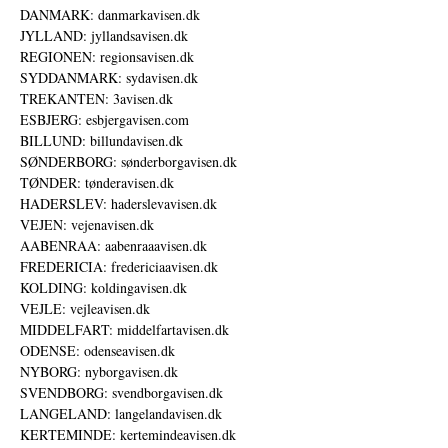
DANMARK: danmarkavisen.dk
JYLLAND: jyllandsavisen.dk
REGIONEN: regionsavisen.dk
SYDDANMARK: sydavisen.dk
TREKANTEN: 3avisen.dk
ESBJERG: esbjergavisen.com
BILLUND: billundavisen.dk
SØNDERBORG: sønderborgavisen.dk
TØNDER: tønderavisen.dk
HADERSLEV: haderslevavisen.dk
VEJEN: vejenavisen.dk
AABENRAA: aabenraaavisen.dk
FREDERICIA: fredericiaavisen.dk
KOLDING: koldingavisen.dk
VEJLE: vejleavisen.dk
MIDDELFART: middelfartavisen.dk
ODENSE: odenseavisen.dk
NYBORG: nyborgavisen.dk
SVENDBORG: svendborgavisen.dk
LANGELAND: langelandavisen.dk
KERTEMINDE: kertemindeavisen.dk