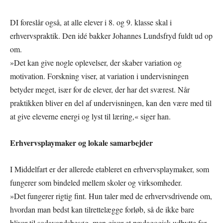
DI foreslår også, at alle elever i 8. og 9. klasse skal i
erhvervspraktik. Den idé bakker Johannes Lundsfryd fuldt ud op
om.
»Det kan give nogle oplevelser, der skaber variation og
motivation. Forskning viser, at variation i undervisningen
betyder meget, især for de elever, der har det sværest. Når
praktikken bliver en del af undervisningen, kan den være med til
at give eleverne energi og lyst til læring,« siger han.
Erhvervsplaymaker og lokale samarbejder
I Middelfart er der allerede etableret en erhvervsplaymaker, som
fungerer som bindeled mellem skoler og virksomheder.
»Det fungerer rigtig fint. Hun taler med de erhvervsdrivende om,
hvordan man bedst kan tilrettelægge forløb, så de ikke bare
bliver til sodavandsbesøg, men giver et pædagogisk udbytte for