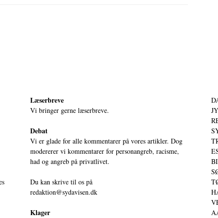
Læserbreve
D
Vi bringer gerne læserbreve.
JY
RE
Debat
S
Vi er glade for alle kommentarer på vores artikler. Dog
T
modererer vi kommentarer for personangreb, racisme,
ES
had og angreb på privatlivet.
BI
SØ
es
Du kan skrive til os på
TØ
redaktion@sydavisen.dk
HA
VE
Klager
AA