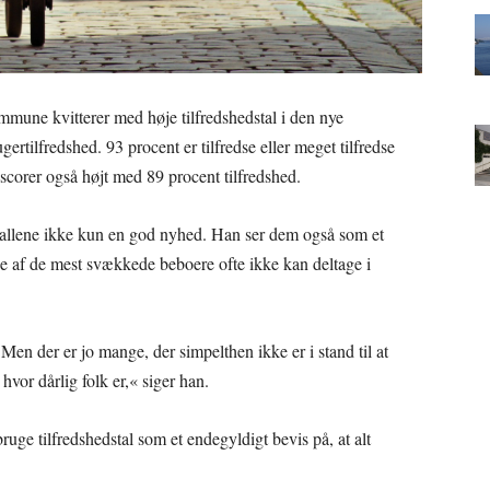
mune kvitterer med høje tilfredshedstal i den nye
rtilfredshed. 93 procent er tilfredse eller meget tilfredse
corer også højt med 89 procent tilfredshed.
allene ikke kun en god nyhed. Han ser dem også som et
e af de mest svækkede beboere ofte ikke kan deltage i
… Men der er jo mange, der simpelthen ikke er i stand til at
hvor dårlig folk er,« siger han.
uge tilfredshedstal som et endegyldigt bevis på, at alt