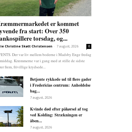
ræmmermarkedet er kommet
lyvende fra start: Over 350
ankospillere torsdag, og...
lie Christine Skøtt Christensen
-
7 august, 2026
0
ENTS. Der var liv mellem boderne i Madsby Enge fredag
rmiddag. Kræmmerne var i gang med at stille de sidste
rer frem, frivillige krydsede...
Betjente rykkede ud til flere gader
i Fredericias centrum: Anholdelse
bag...
7 august, 2026
Kvinde død efter påkørsel af tog
ved Kolding: Strækningen er
åben...
7 august, 2026