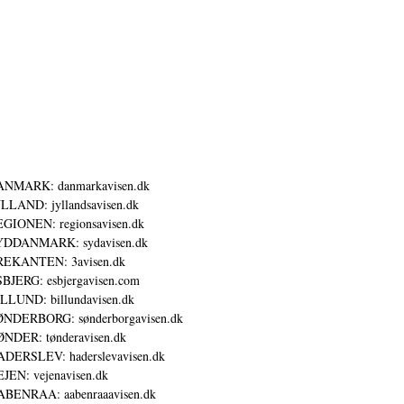
ANMARK: danmarkavisen.dk
LLAND: jyllandsavisen.dk
GIONEN: regionsavisen.dk
YDDANMARK: sydavisen.dk
REKANTEN: 3avisen.dk
BJERG: esbjergavisen.com
LLUND: billundavisen.dk
NDERBORG: sønderborgavisen.dk
NDER: tønderavisen.dk
DERSLEV: haderslevavisen.dk
JEN: vejenavisen.dk
BENRAA: aabenraaavisen.dk