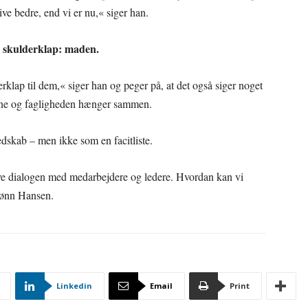
live bedre, end vi er nu,« siger han.
g skulderklap: maden.
derklap til dem,« siger han og peger på, at det også siger noget
erne og fagligheden hænger sammen.
edskab – men ikke som en facitliste.
have dialogen med medarbejdere og ledere. Hvordan kan vi
Rønn Hansen.
Linkedin
Email
Print