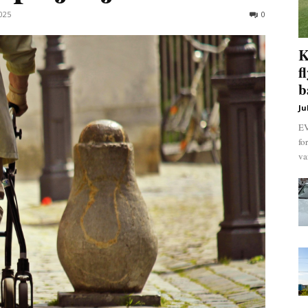
025
0
K
f
b
Ju
EV
fo
va