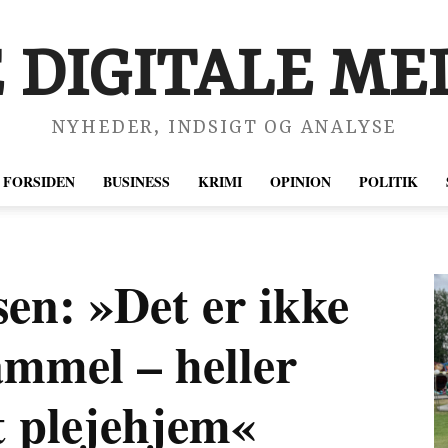
 DIGITALE MED
NYHEDER, INDSIGT OG ANALYSE
FORSIDEN
BUSINESS
KRIMI
OPINION
POLITIK
en: »Det er ikke
gammel – heller
t plejehjem«