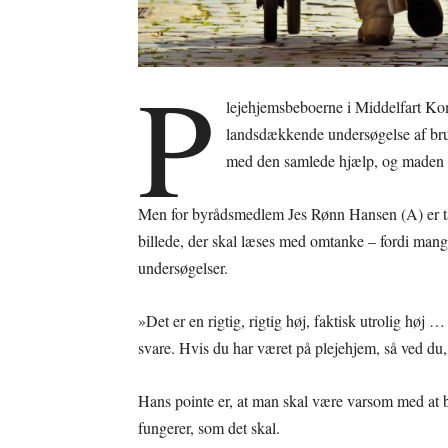
P
lejehjemsbeboerne i Middelfart Kom
landsdækkende undersøgelse af bruge
med den samlede hjælp, og maden s
Men for byrådsmedlem Jes Rønn Hansen (A) er t
billede, der skal læses med omtanke – fordi mang
undersøgelser.
»Det er en rigtig, rigtig høj, faktisk utrolig høj 
svare. Hvis du har været på plejehjem, så ved du, 
Hans pointe er, at man skal være varsom med at br
fungerer, som det skal.