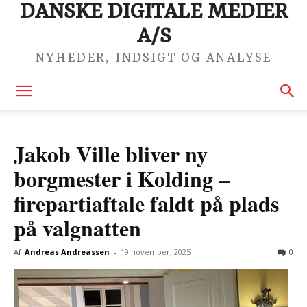
DANSKE DIGITALE MEDIER
A/S
NYHEDER, INDSIGT OG ANALYSE
Jakob Ville bliver ny
borgmester i Kolding –
firepartiaftale faldt på plads
på valgnatten
Af
Andreas Andreassen
-
19 november, 2025
0