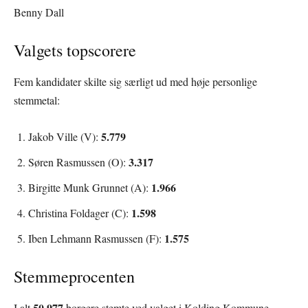
Benny Dall
Valgets topscorere
Fem kandidater skilte sig særligt ud med høje personlige
stemmetal:
5.779
Jakob Ville (V):
3.317
Søren Rasmussen (O):
1.966
Birgitte Munk Grunnet (A):
1.598
Christina Foldager (C):
1.575
Iben Lehmann Rasmussen (F):
Stemmeprocenten
50.977
I alt
borgere stemte ved valget i Kolding Kommune.