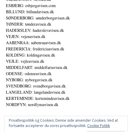
ESBJERG: esbjergavisen.com
BILLUND: billundavisen.dk
SØNDERBORG: sønderborgavisen.dk
TØNDER: tønderavisen.dk
HADERSLEV: haderslevavisen.dk
VEJEN: vejenavisen.dk
AABENRAA: aabenraaavisen.dk
FREDERICIA: fredericiaavisen.dk
KOLDING: koldingavisen.dk
VEJLE: vejleavisen.dk
MIDDELFART: middelfartavisen.dk
ODENSE: odenseavisen.dk
NYBORG: nyborgavisen.dk
SVENDBORG: svendborgavisen.dk
LANGELAND: langelandavisen.dk
KERTEMINDE: kertemindeavisen.dk
NORDFYN: nordfynsavisen.dk
Privatlivspolitik og Cookies: Denne side anvender Cookies. Ved at
fortsætte accepterer du vores privatlivspolitik.
Cookie Politik
Annoncer
Datapolitik