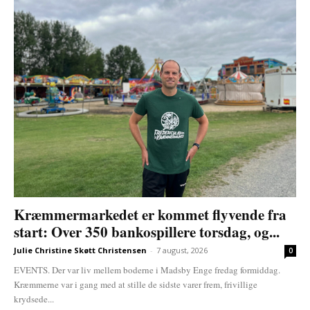
Kræmmermarkedet er kommet flyvende fra
start: Over 350 bankospillere torsdag, og...
Julie Christine Skøtt Christensen
-
7 august, 2026
0
EVENTS. Der var liv mellem boderne i Madsby Enge fredag formiddag.
Kræmmerne var i gang med at stille de sidste varer frem, frivillige
krydsede...