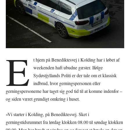
E
t hjem på Benediktesvej i Kolding har i løbet af
weekenden haft ubudne gæster. Ifølge
Sydøstjyllands Politi er der tale om et klassisk
indbrud, hvor gerningspersonen eller
gerningspersonerne har taget sig god tid til at komme indenfor –
og siden været grundigt omkring i huset.
»Vi starter i Kolding, på Benediktesvej. Sket i
gerningstidsrummet fra lørdag klokken 08.00 til søndag klokken
09.00. Man har brudt et vindue op og forsøgt at bryde en dør op