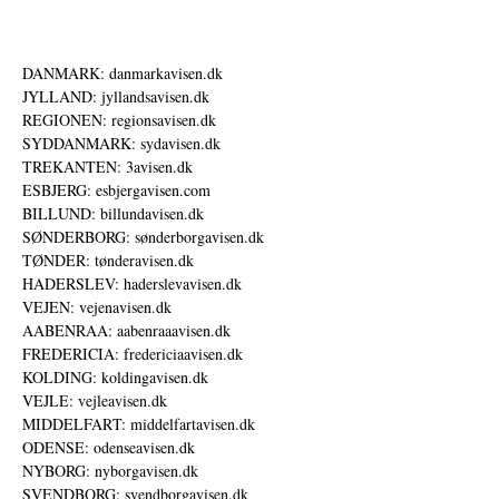
DANMARK: danmarkavisen.dk
JYLLAND: jyllandsavisen.dk
REGIONEN: regionsavisen.dk
SYDDANMARK: sydavisen.dk
TREKANTEN: 3avisen.dk
ESBJERG: esbjergavisen.com
BILLUND: billundavisen.dk
SØNDERBORG: sønderborgavisen.dk
TØNDER: tønderavisen.dk
HADERSLEV: haderslevavisen.dk
VEJEN: vejenavisen.dk
AABENRAA: aabenraaavisen.dk
FREDERICIA: fredericiaavisen.dk
KOLDING: koldingavisen.dk
VEJLE: vejleavisen.dk
MIDDELFART: middelfartavisen.dk
ODENSE: odenseavisen.dk
NYBORG: nyborgavisen.dk
SVENDBORG: svendborgavisen.dk