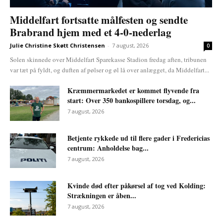
Middelfart fortsatte målfesten og sendte
Brabrand hjem med et 4-0-nederlag
Julie Christine Skøtt Christensen
-
7 august, 2026
0
Solen skinnede over Middelfart Sparekasse Stadion fredag aften, tribunen
var tæt på fyldt, og duften af pølser og øl lå over anlægget, da Middelfart...
Kræmmermarkedet er kommet flyvende fra
start: Over 350 bankospillere torsdag, og...
7 august, 2026
Betjente rykkede ud til flere gader i Fredericias
centrum: Anholdelse bag...
7 august, 2026
Kvinde død efter påkørsel af tog ved Kolding:
Strækningen er åben...
7 august, 2026