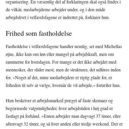
organisering. En væsentlig del af forklaringen skal også findes i
de vilkår, medarbejderne arbejder under, og i den måde
arbejdslivet i velfærdsfagene er indrettet på, forklarer hun.
Frihed som fastholdelse
Fastholdelse i velfærdsfagene handler nemlig, set med Michellas
øjne, ikke kun om løn eller mangel på arbejdskraft, men om
rammerne for hverdagen. For mange er det ikke arbejdet med
mennesker, der slider mest, men de strukturer, det udføres inden
for. »Noget af det, mine medarbejdere er rigtig glade for, er
friheden til selv at vælge, hvornår de vil arbejde,« fortæller hun.
Hun beskriver et arbejdsmarked præget af faste skemaer og
begrænsede valgmuligheder, hvor arbejdstiden i høj grad er
fastlagt på forhånd. »Enten arbejder man dagvagt 37 timer, eller
aftenvagt 32 timer, og så hver anden eller tredje weekend. Der er