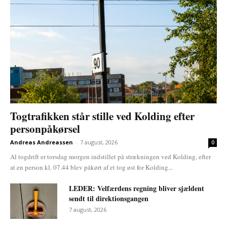
Togtrafikken står stille ved Kolding efter
personpåkørsel
Andreas Andreassen
-
7 august, 2026
0
Al togdrift er torsdag morgen indstillet på strækningen ved Kolding, efter
at en person kl. 07.44 blev påkørt af et tog øst for Kolding...
LEDER: Velfærdens regning bliver sjældent
sendt til direktionsgangen
7 august, 2026