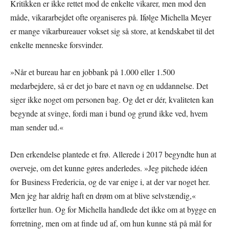
Kritikken er ikke rettet mod de enkelte vikarer, men mod den
måde, vikararbejdet ofte organiseres på. Ifølge Michella Meyer
er mange vikarbureauer vokset sig så store, at kendskabet til det
enkelte menneske forsvinder.
»Når et bureau har en jobbank på 1.000 eller 1.500
medarbejdere, så er det jo bare et navn og en uddannelse. Det
siger ikke noget om personen bag. Og det er dér, kvaliteten kan
begynde at svinge, fordi man i bund og grund ikke ved, hvem
man sender ud.«
Den erkendelse plantede et frø. Allerede i 2017 begyndte hun at
overveje, om det kunne gøres anderledes. »Jeg pitchede idéen
for Business Fredericia, og de var enige i, at der var noget her.
Men jeg har aldrig haft en drøm om at blive selvstændig,«
fortæller hun. Og for Michella handlede det ikke om at bygge en
forretning, men om at finde ud af, om hun kunne stå på mål for