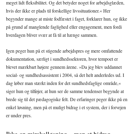
meget lidt fleksibilitet. Og det betyder noget for arbejdsglæden,
hvis der ikke er plads til forskellige livssituationer.« Her
begynder mange at miste fodfæstet i faget, forklarer hun, og ikke
på grund af manglende faglighed eller engagement, men fordi
hverdagen bliver svær at få til at hænge sammen.
Igen peger hun på et stigende arbejdspres og mere omfattende
dokumentation, særligt i sundhedssektoren, hvor tempoet er
blevet mærkbart højere gennem årene. »Da jeg blev uddannet
social- og sundhedsassistent i 2004, så det helt anderledes ud. I
dag løber man stærkt inden for det sundhedsfaglige område,«
siger hun og tilføjer, at hun ser de samme tendenser begynde at
brede sig til det pædagogiske felt. De erfaringer peger ikke på en
enkel løsning, men på et muligt bidrag i et system, der i forvejen
er under pres.
Ikke en mirakelløsning – men et bidrag