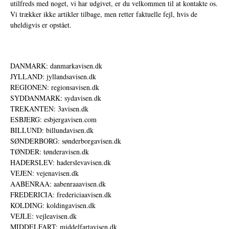
utilfreds med noget, vi har udgivet, er du velkommen til at kontakte os.
Vi trækker ikke artikler tilbage, men retter faktuelle fejl, hvis de
uheldigvis er opstået.
DANMARK: danmarkavisen.dk
JYLLAND: jyllandsavisen.dk
REGIONEN: regionsavisen.dk
SYDDANMARK: sydavisen.dk
TREKANTEN: 3avisen.dk
ESBJERG: esbjergavisen.com
BILLUND: billundavisen.dk
SØNDERBORG: sønderborgavisen.dk
TØNDER: tønderavisen.dk
HADERSLEV: haderslevavisen.dk
VEJEN: vejenavisen.dk
AABENRAA: aabenraaavisen.dk
FREDERICIA: fredericiaavisen.dk
KOLDING: koldingavisen.dk
VEJLE: vejleavisen.dk
MIDDELFART: middelfartavisen.dk