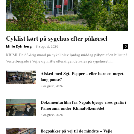
Cyklist kørt på sygehus efter påkørsel
Mille Dyhrberg
-
8 august, 2026
0
KRIMI. En 63-årig mand på cykel blev lørdag middag påkørt af en bilist på
Vesterbrogade i Vejle og måtte efterfølgende køres på sygehuset i...
Afsked med Sgt. Pepper – eller bare en meget
lang pause?
8 august, 2026
Dokumentarfilm fra Nepals bjerge vises gratis i
Panorama under Klimafolkemødet
8 august, 2026
Bogpakker på vej til de mindste – Vejle