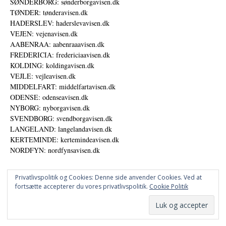
SØNDERBORG: sønderborgavisen.dk
TØNDER: tønderavisen.dk
HADERSLEV: haderslevavisen.dk
VEJEN: vejenavisen.dk
AABENRAA: aabenraaavisen.dk
FREDERICIA: fredericiaavisen.dk
KOLDING: koldingavisen.dk
VEJLE: vejleavisen.dk
MIDDELFART: middelfartavisen.dk
ODENSE: odenseavisen.dk
NYBORG: nyborgavisen.dk
SVENDBORG: svendborgavisen.dk
LANGELAND: langelandavisen.dk
KERTEMINDE: kertemindeavisen.dk
NORDFYN: nordfynsavisen.dk
Privatlivspolitik og Cookies: Denne side anvender Cookies. Ved at
fortsætte accepterer du vores privatlivspolitik.
Cookie Politik
Annoncer
Datapolitik
© DANSKE DIGITALE MEDIER A/S - NYHEDER, ANALYSER OG PERSPEKTIVER