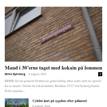
Mand i 30’erne taget med kokain på lommen
Mille Dyhrberg
-
9 august, 2026
0
KRIMI. En tur gennem Fredericias gader lørdag aften endte med en sigtelse
for en mand i 30'erne fra lokalområdet. Klokken 19.57 traf Sydøstjyllands
Politi manden...
Cyklist kørt på sygehus efter påkørsel
8 august, 2026