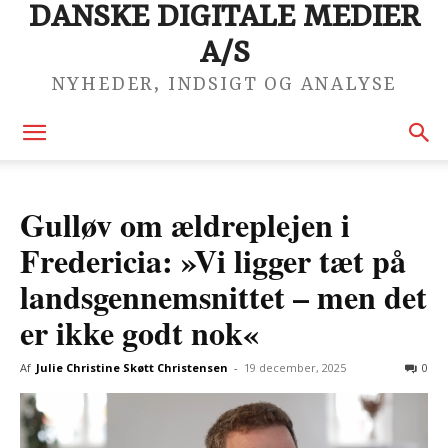
DANSKE DIGITALE MEDIER
A/S
NYHEDER, INDSIGT OG ANALYSE
Gulløv om ældreplejen i
Fredericia: »Vi ligger tæt på
landsgennemsnittet – men det
er ikke godt nok«
Af
Julie Christine Skøtt Christensen
-
19 december, 2025
0