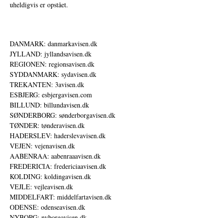
uheldigvis er opstået.
DANMARK: danmarkavisen.dk
JYLLAND: jyllandsavisen.dk
REGIONEN: regionsavisen.dk
SYDDANMARK: sydavisen.dk
TREKANTEN: 3avisen.dk
ESBJERG: esbjergavisen.com
BILLUND: billundavisen.dk
SØNDERBORG: sønderborgavisen.dk
TØNDER: tønderavisen.dk
HADERSLEV: haderslevavisen.dk
VEJEN: vejenavisen.dk
AABENRAA: aabenraaavisen.dk
FREDERICIA: fredericiaavisen.dk
KOLDING: koldingavisen.dk
VEJLE: vejleavisen.dk
MIDDELFART: middelfartavisen.dk
ODENSE: odenseavisen.dk
NYBORG: nyborgavisen.dk