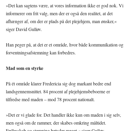
»Det kan sagtens være, at vores information ikke er god nok. Vi
informerer om frit valg, men der er også den realitet, at det
afhænger af, om der er plads på det plejehjem, man ønsker,«
siger David Gulløv.
Han peger på, at det er et område, hvor både kommunikation og
forventningsafstemning kan forbedres.
Mad som en styrke
På ét område klarer Fredericia sig dog markant bedre end
landsgennemsnittet. 84 procent af plejehjemsbeboerne er
tilfredse med maden – mod 78 procent nationalt.
»Det er vi glade for. Det handler ikke kun om maden i sig selv,
men også om de rammer, der skabes omkring måltidet.
Fællesskab og stemning betyder meget,« siger Gulløv.