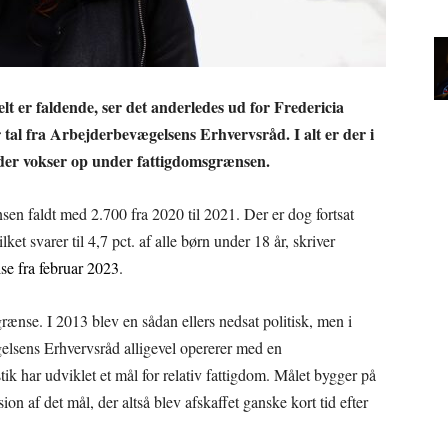
lt er faldende, ser det anderledes ud for Fredericia
l fra Arbejderbevægelsens Erhvervsråd. I alt er der i
 der vokser op under fattigdomsgrænsen.
nsen faldt med 2.700 fra 2020 til 2021. Der er dog fortsat
ket svarer til 4,7 pct. af alle børn under 18 år, skriver
se fra februar 2023
.
ænse. I 2013 blev en sådan ellers nedsat politisk, men i
lsens Erhvervsråd alligevel opererer med en
ik har udviklet et mål for relativ fattigdom. Målet bygger på
on af det mål, der altså blev afskaffet ganske kort tid efter