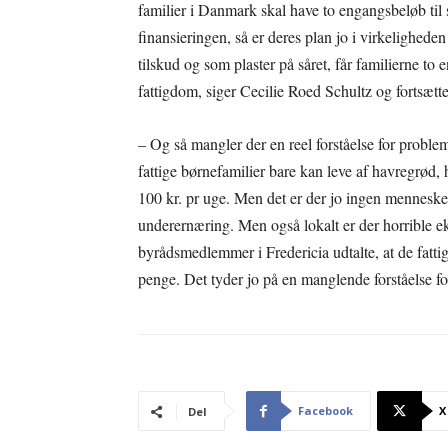
familier i Danmark skal have to engangsbeløb til
finansieringen, så er deres plan jo i virkelighede
tilskud og som plaster på såret, får familierne to
fattigdom, siger Cecilie Roed Schultz og fortsætte
– Og så mangler der en reel forståelse for proble
fattige børnefamilier bare kan leve af havregrød
100 kr. pr uge. Men det er der jo ingen mennesker d
underernæring. Men også lokalt er der horrible e
byrådsmedlemmer i Fredericia udtalte, at de fatt
penge. Det tyder jo på en manglende forståelse fo
Facebook
X
Del