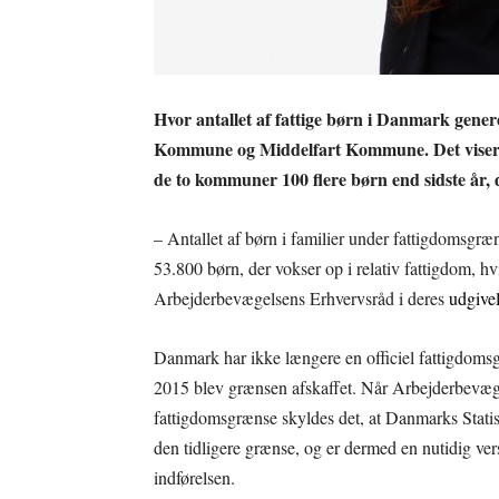
Hvor antallet af fattige børn i Danmark genere
Kommune og Middelfart Kommune. Det viser ta
de to kommuner 100 flere børn end sidste år,
– Antallet af børn i familier under fattigdomsgræ
53.800 børn, der vokser op i relativ fattigdom, hvil
Arbejderbevægelsens Erhvervsråd i deres
udgivel
Danmark har ikke længere en officiel fattigdomsgr
2015 blev grænsen afskaffet. Når Arbejderbevæge
fattigdomsgrænse skyldes det, at Danmarks Statist
den tidligere grænse, og er dermed en nutidig versi
indførelsen.