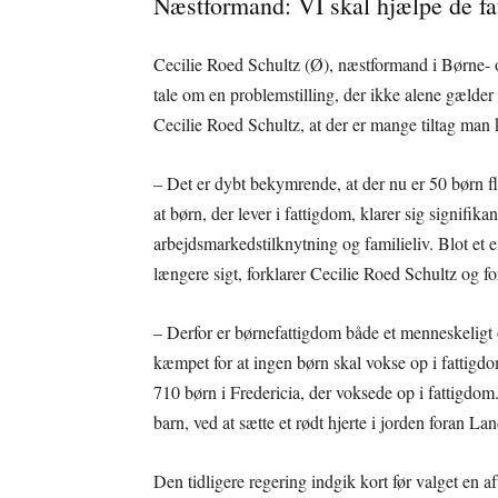
Næstformand: VI skal hjælpe de fa
Cecilie Roed Schultz (Ø), næstformand i Børne- o
tale om en problemstilling, der ikke alene gælder
Cecilie Roed Schultz, at der er mange tiltag man 
– Det er dybt bekymrende, at der nu er 50 børn fl
at børn, der lever i fattigdom, klarer sig signifikan
arbejdsmarkedstilknytning og familieliv. Blot et e
længere sigt, forklarer Cecilie Roed Schultz og fo
– Derfor er børnefattigdom både et menneskeligt
kæmpet for at ingen børn skal vokse op i fattigd
710 børn i Fredericia, der voksede op i fattigdo
barn, ved at sætte et rødt hjerte i jorden foran Lan
Den tidligere regering indgik kort før valget en a