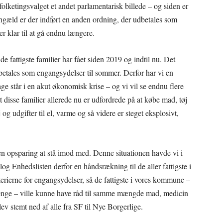
lketingsvalget et andet parlamentarisk billede – og siden er
gengæld er der indført en anden ordning, der udbetales som
er klar til at gå endnu længere.
e fattigste familier har fået siden 2019 og indtil nu. Det
 udbetales som engangsydelser til sommer. Derfor har vi en
ge står i en akut økonomisk krise – og vi vil se endnu flere
t disse familier allerede nu er udfordrede på at købe mad, tøj
 og udgifter til el, varme og så videre er steget eksplosivt,
n opsparing at stå imod med. Denne situationen havde vi i
log Enhedslisten derfor en håndsrækning til de aller fattigste i
erierne for engangsydelser, så de fattigste i vores kommune –
penge – ville kunne have råd til samme mængde mad, medicin
lev stemt ned af alle fra SF til Nye Borgerlige.