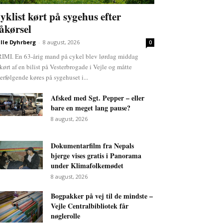
yklist kørt på sygehus efter
åkørsel
lle Dyhrberg
-
8 august, 2026
0
IMI. En 63-årig mand på cykel blev lørdag middag
kørt af en bilist på Vesterbrogade i Vejle og måtte
terfølgende køres på sygehuset i...
Afsked med Sgt. Pepper – eller
bare en meget lang pause?
8 august, 2026
Dokumentarfilm fra Nepals
bjerge vises gratis i Panorama
under Klimafolkemødet
8 august, 2026
Bogpakker på vej til de mindste –
Vejle Centralbibliotek får
nøglerolle