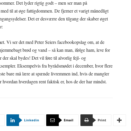
 sommer. Det lyder rigtig godt – men ser man på
n med til at øge fattigdommen. De fjerner et varigt månedligt
 engangsydelser. Det er desværre den tilgang der skaber øget
r:
met. Vi ser det med Peter Seiers facebookopslag om, at de
, hjemmebagt brød og vand – så kan man, ifølge ham, leve for
er skal bydes! Det vil føre til alvorlig fejl- og
ksempler. Eksempelvis fra byrådsmødet i december, hvor flere
igste bare må lære at spænde livremmen ind, hvis de mangler
r hvordan hverdagen rent faktisk er, hos de der har mindst.
Linkedin
Email
Print