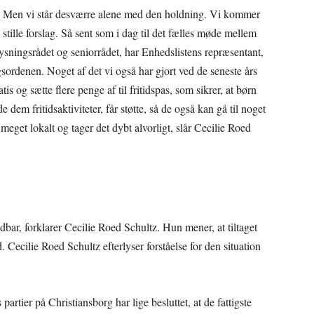
til. Men vi står desværre alene med den holdning. Vi kommer
 stille forslag. Så sent som i dag til det fælles møde mellem
lysningsrådet og seniorrådet, har Enhedslistens repræsentant,
gsordenen. Noget af det vi også har gjort ved de seneste års
is og sætte flere penge af til fritidspas, som sikrer, at børn
e dem fritidsaktiviteter, får støtte, så de også kan gå til noget
meget lokalt og tager det dybt alvorligt, slår Cecilie Roed
bar, forklarer Cecilie Roed Schultz. Hun mener, at tiltaget
Cecilie Roed Schultz efterlyser forståelse for den situation
partier på Christiansborg har lige besluttet, at de fattigste