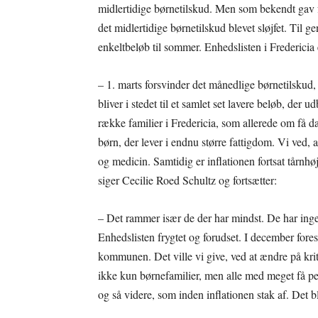
midlertidige børnetilskud. Men som bekendt gav fo
det midlertidige børnetilskud blevet sløjfet. Til 
enkeltbeløb til sommer. Enhedslisten i Fredericia 
– 1. marts forsvinder det månedlige børnetilskud, d
bliver i stedet til et samlet set lavere beløb, der
række familier i Fredericia, som allerede om få da
børn, der lever i endnu større fattigdom. Vi ved, a
og medicin. Samtidig er inflationen fortsat tårnhøj
siger Cecilie Roed Schultz og fortsætter:
– Det rammer især de der har mindst. De har inge
Enhedslisten frygtet og forudset. I december fores
kommunen. Det ville vi give, ved at ændre på krit
ikke kun børnefamilier, men alle med meget få 
og så videre, som inden inflationen stak af. Det b