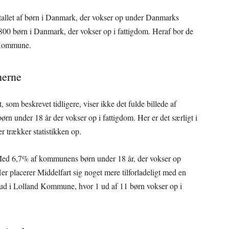
 antallet af børn i Danmark, der vokser op under Danmarks
 53.800 børn i Danmark, der vokser op i fattigdom. Heraf bor de
 Kommune.
nerne
t, som beskrevet tidligere, viser ikke det fulde billede af
rn under 18 år der vokser op i fattigdom. Her er det særligt i
r trækker statistikken op.
. Med 6,7% af kommunens børn under 18 år, der vokser op
r placerer Middelfart sig noget mere tilforladeligt med en
t ud i Lolland Kommune, hvor 1 ud af 11 børn vokser op i