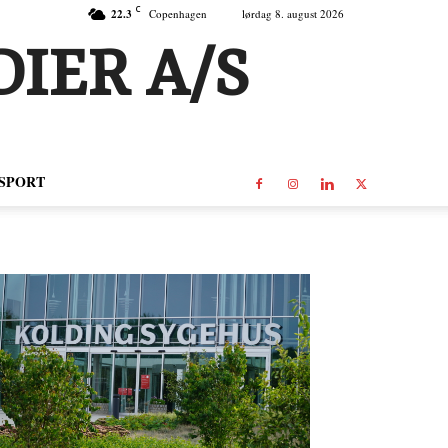
C
22.3
Copenhagen
lørdag 8. august 2026
IER A/S
SPORT