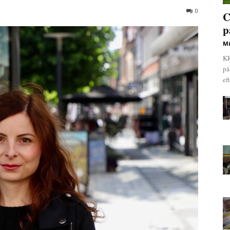
0
C
p
Mi
KR
på
ef