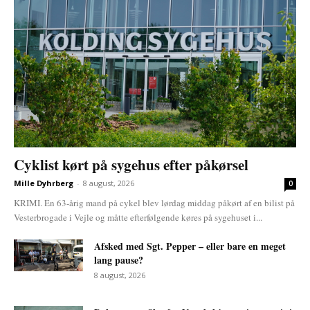
Cyklist kørt på sygehus efter påkørsel
Mille Dyhrberg
-
8 august, 2026
0
KRIMI. En 63-årig mand på cykel blev lørdag middag påkørt af en bilist på
Vesterbrogade i Vejle og måtte efterfølgende køres på sygehuset i...
Afsked med Sgt. Pepper – eller bare en meget
lang pause?
8 august, 2026