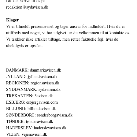
Du kan skrive til os på
redaktion@sydavisen.dk
Klager
Vi er tilmeldt pressenævnet og tager ansvar for indholdet. Hvis du er
utilfreds med noget, vi har udgivet, er du velkommen til at kontakte os.
Vi trækker ikke artikler tilbage, men retter faktuelle fejl, hvis de
uheldigvis er opstået.
DANMARK: danmarkavisen.dk
JYLLAND: jyllandsavisen.dk
REGIONEN: regionsavisen.dk
SYDDANMARK: sydavisen.dk
TREKANTEN: 3avisen.dk
ESBJERG: esbjergavisen.com
BILLUND: billundavisen.dk
SØNDERBORG: sønderborgavisen.dk
TØNDER: tønderavisen.dk
HADERSLEV: haderslevavisen.dk
VEJEN: vejenavisen.dk