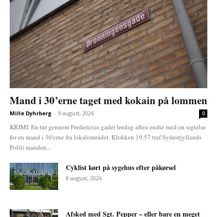
Mand i 30’erne taget med kokain på lommen
Mille Dyhrberg
-
9 august, 2026
0
KRIMI. En tur gennem Fredericias gader lørdag aften endte med en sigtelse
for en mand i 30'erne fra lokalområdet. Klokken 19.57 traf Sydøstjyllands
Politi manden...
Cyklist kørt på sygehus efter påkørsel
8 august, 2026
Afsked med Sgt. Pepper – eller bare en meget