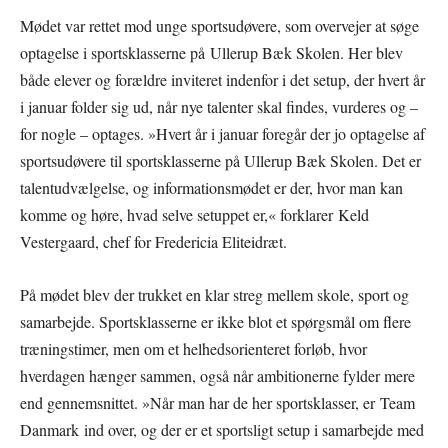
Mødet var rettet mod unge sportsudøvere, som overvejer at søge
optagelse i sportsklasserne på Ullerup Bæk Skolen. Her blev
både elever og forældre inviteret indenfor i det setup, der hvert år
i januar folder sig ud, når nye talenter skal findes, vurderes og –
for nogle – optages. »Hvert år i januar foregår der jo optagelse af
sportsudøvere til sportsklasserne på Ullerup Bæk Skolen. Det er
talentudvælgelse, og informationsmødet er der, hvor man kan
komme og høre, hvad selve setuppet er,« forklarer Keld
Vestergaard, chef for Fredericia Eliteidræt.
På mødet blev der trukket en klar streg mellem skole, sport og
samarbejde. Sportsklasserne er ikke blot et spørgsmål om flere
træningstimer, men om et helhedsorienteret forløb, hvor
hverdagen hænger sammen, også når ambitionerne fylder mere
end gennemsnittet. »Når man har de her sportsklasser, er Team
Danmark ind over, og der er et sportsligt setup i samarbejde med