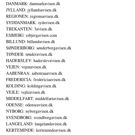
DANMARK: danmarkavisen.dk
JYLLAND: jyllandsavisen.dk
REGIONEN: regionsavisen.dk
SYDDANMARK: sydavisen.dk
TREKANTEN: 3avisen.dk
ESBJERG: esbjergavisen.com
BILLUND: billundavisen.dk
SØNDERBORG: sønderborgavisen.dk
TØNDER: tønderavisen.dk
HADERSLEV: haderslevavisen.dk
VEJEN: vejenavisen.dk
AABENRAA: aabenraaavisen.dk
FREDERICIA: fredericiaavisen.dk
KOLDING: koldingavisen.dk
VEJLE: vejleavisen.dk
MIDDELFART: middelfartavisen.dk
ODENSE: odenseavisen.dk
NYBORG: nyborgavisen.dk
SVENDBORG: svendborgavisen.dk
LANGELAND: langelandavisen.dk
KERTEMINDE: kertemindeavisen.dk