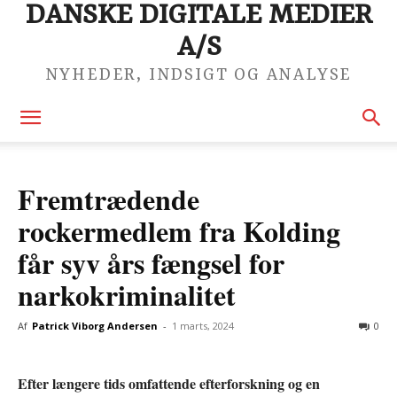
DANSKE DIGITALE MEDIER
A/S
NYHEDER, INDSIGT OG ANALYSE
Fremtrædende
rockermedlem fra Kolding
får syv års fængsel for
narkokriminalitet
Af
Patrick Viborg Andersen
-
1 marts, 2024
0
Efter længere tids omfattende efterforskning og en