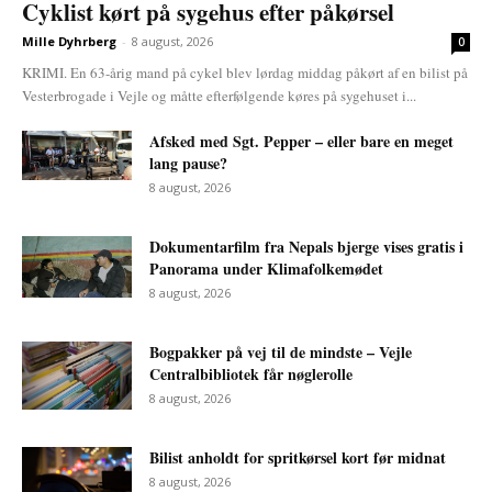
Cyklist kørt på sygehus efter påkørsel
Mille Dyhrberg
-
8 august, 2026
0
KRIMI. En 63-årig mand på cykel blev lørdag middag påkørt af en bilist på
Vesterbrogade i Vejle og måtte efterfølgende køres på sygehuset i...
Afsked med Sgt. Pepper – eller bare en meget
lang pause?
8 august, 2026
Dokumentarfilm fra Nepals bjerge vises gratis i
Panorama under Klimafolkemødet
8 august, 2026
Bogpakker på vej til de mindste – Vejle
Centralbibliotek får nøglerolle
8 august, 2026
Bilist anholdt for spritkørsel kort før midnat
8 august, 2026