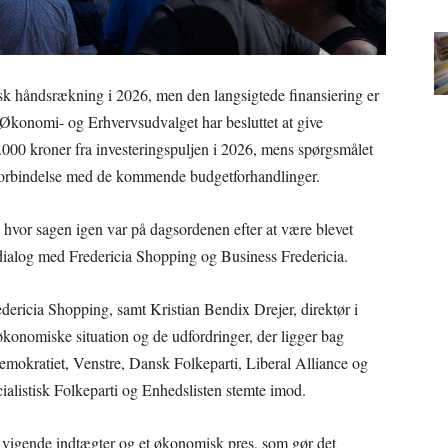
sk håndsrækning i 2026, men den langsigtede finansiering er
al i Økonomi- og Erhvervsudvalget har besluttet at give
000 kroner fra investeringspuljen i 2026, mens spørgsmålet
 i forbindelse med de kommende budgetforhandlinger.
 hvor sagen igen var på dagsordenen efter at være blevet
e dialog med Fredericia Shopping og Business Fredericia.
dericia Shopping, samt Kristian Bendix Drejer, direktør i
konomiske situation og de udfordringer, der ligger bag
demokratiet, Venstre, Dansk Folkeparti, Liberal Alliance og
alistisk Folkeparti og Enhedslisten stemte imod.
å vigende indtægter og et økonomisk pres, som gør det