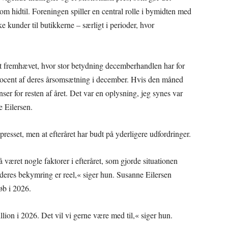
om hidtil. Foreningen spiller en central rolle i bymidten med
ke kunder til butikkerne – særligt i perioder, hvor
t fremhævet, hvor stor betydning decemberhandlen har for
rocent af deres årsomsætning i december. Hvis den måned
nser for resten af året. Det var en oplysning, jeg synes var
 Eilersen.
resset, men at efteråret har budt på yderligere udfordringer.
 været nogle faktorer i efteråret, som gjorde situationen
 deres bekymring er reel,« siger hun. Susanne Eilersen
øb i 2026.
lion i 2026. Det vil vi gerne være med til,« siger hun.