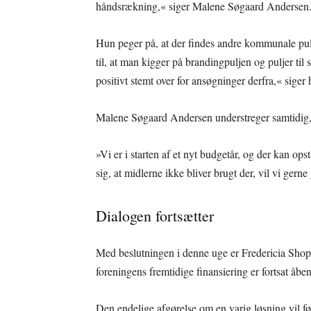
håndsrækning,« siger Malene Søgaard Andersen
Hun peger på, at der findes andre kommunale pulj
til, at man kigger på brandingpuljen og puljer til 
positivt stemt over for ansøgninger derfra,« siger 
Malene Søgaard Andersen understreger samtidig, at
»Vi er i starten af et nyt budgetår, og der kan op
sig, at midlerne ikke bliver brugt der, vil vi ger
Dialogen fortsætter
Med beslutningen i denne uge er Fredericia Shop
foreningens fremtidige finansiering er fortsat åben
Den endelige afgørelse om en varig løsning vil fø