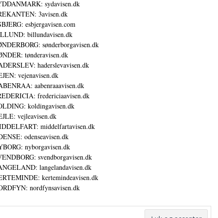
YDDANMARK: sydavisen.dk
REKANTEN: 3avisen.dk
BJERG: esbjergavisen.com
LLUND: billundavisen.dk
NDERBORG: sønderborgavisen.dk
NDER: tønderavisen.dk
DERSLEV: haderslevavisen.dk
JEN: vejenavisen.dk
BENRAA: aabenraaavisen.dk
EDERICIA: fredericiaavisen.dk
LDING: koldingavisen.dk
JLE: vejleavisen.dk
DDELFART: middelfartavisen.dk
ENSE: odenseavisen.dk
BORG: nyborgavisen.dk
ENDBORG: svendborgavisen.dk
NGELAND: langelandavisen.dk
RTEMINDE: kertemindeavisen.dk
RDFYN: nordfynsavisen.dk