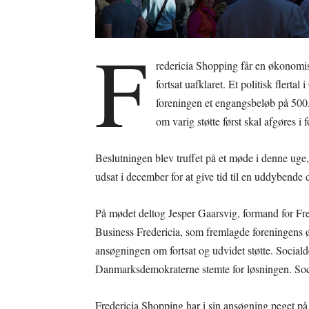
F
redericia Shopping får en økonomi
fortsat uafklaret. Et politisk flert
foreningen et engangsbeløb på 500.
om varig støtte først skal afgøres
Beslutningen blev truffet på et møde i denne uge,
udsat i december for at give tid til en uddybend
På mødet deltog Jesper Gaarsvig, formand for Fre
Business Fredericia, som fremlagde foreningens ø
ansøgningen om fortsat og udvidet støtte. Social
Danmarksdemokraterne stemte for løsningen. Soci
Fredericia Shopping har i sin ansøgning peget p