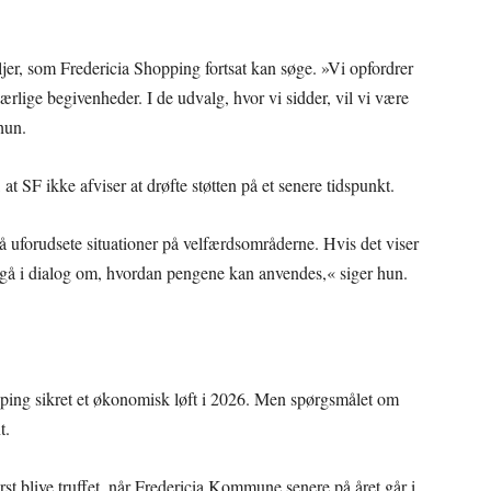
.
er, som Fredericia Shopping fortsat kan søge. »Vi opfordrer
særlige begivenheder. I de udvalg, hvor vi sidder, vil vi være
hun.
 SF ikke afviser at drøfte støtten på et senere tidspunkt.
stå uforudsete situationer på velfærdsområderne. Hvis det viser
ne gå i dialog om, hvordan pengene kan anvendes,« siger hun.
ping sikret et økonomisk løft i 2026. Men spørgsmålet om
t.
rst blive truffet, når Fredericia Kommune senere på året går i