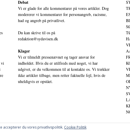
Debat
S
Vi er glade for alle kommentarer på vores artikler. Dog
T
modererer vi kommentarer for personangreb, racisme,
ES
had og angreb på privatlivet.
BI
SØ
es
Du kan skrive til os på
TØ
redaktion@sydavisen.dk
HA
VE
Klager
AA
Vi er tilmeldt pressenævnet og tager ansvar for
FR
 vi
indholdet. Hvis du er utilfreds med noget, vi har
KO
i
udgivet, er du velkommen til at kontakte os. Vi trækker
VE
ere
ikke artikler tilbage, men retter faktuelle fejl, hvis de
MI
uheldigvis er opstået.
OD
NY
SV
LA
KE
NO
e accepterer du vores privatlivspolitik.
Cookie Politik