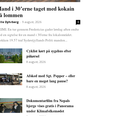
and i 30’erne taget med kokain
å lommen
lle Dyhrberg
-
9 august, 2026
0
IMI. En tur gennem Fredericias gader lørdag aften endte
d en sigtelse for en mand i 30'erne fra lokalområdet.
okken 19.57 traf Sydøstjyllands Politi manden...
Cyklist kørt på sygehus efter
påkørsel
8 august, 2026
Afsked med Sgt. Pepper – eller
bare en meget lang pause?
8 august, 2026
Dokumentarfilm fra Nepals
bjerge vises gratis i Panorama
under Klimafolkemødet