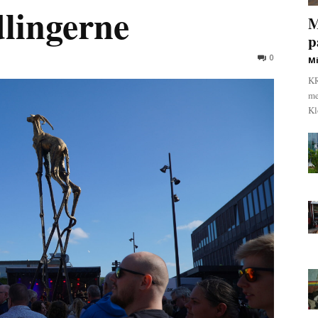
lingerne
M
p
0
Mi
KR
me
Kl