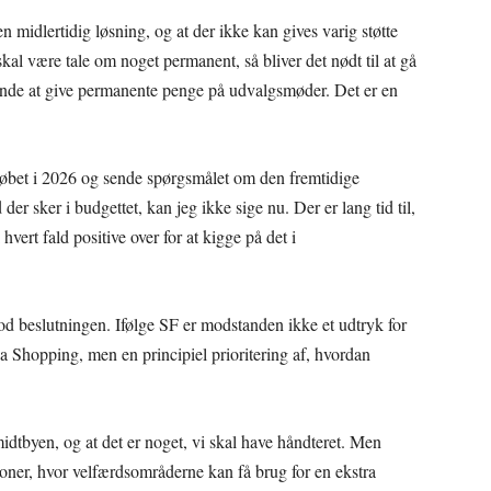
en midlertidig løsning, og at der ikke kan gives varig støtte
kal være tale om noget permanent, så bliver det nødt til at gå
nde at give permanente penge på udvalgsmøder. Det er en
eløbet i 2026 og sende spørgsmålet om den fremtidige
r sker i budgettet, kan jeg ikke sige nu. Der er lang tid til,
ert fald positive over for at kigge på det i
od beslutningen. Ifølge SF er modstanden ikke et udtryk for
a Shopping, men en principiel prioritering af, hvordan
midtbyen, og at det er noget, vi skal have håndteret. Men
tioner, hvor velfærdsområderne kan få brug for en ekstra