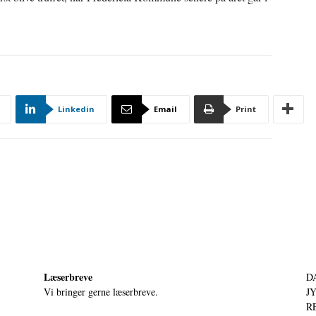
Linkedin
Email
Print
Læserbreve
D
Vi bringer gerne læserbreve.
JY
RE