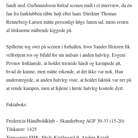
fandt sted. Guðmundsson forlod scenen midt i et interview, da én
fan fra fanklubben råbte højt efter ham. Direktør Thomas
Renneberg-Larsen måtte personligt følge fanen ud, mens resten
af tilskuerne måbende kiggede på.
Spillerne tog over på scenen i forhallen, hvor Sander Heieren fik
velfortjent ros og bifald for sin indsats i anden halvleg. Evgeni
Pevnov forklarede, at holdet trænede hårdt og kæmpede alt,
hvad de kunne, men måtte erkende, at det ikke var nok. Han
understregede, at anden halvleg viste, at holdet faktisk var tæt på
at vende kampen, men at fejlene i første halvleg kostede dyrt.
Faktaboks:
Fredericia Håndboldklub – Skanderborg AGF 30-33 (15-20)
Tilskuere: 1425
Topscorere FHK: Mads Kjeldgaard 9, Anders Kragh