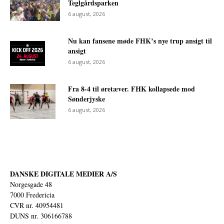
Teglgårdsparken
6 august, 2026
Nu kan fansene møde FHK’s nye trup ansigt til
ansigt
6 august, 2026
Fra 8-4 til øretæver. FHK kollapsede mod
Sønderjyske
6 august, 2026
DANSKE DIGITALE MEDIER A/S
Norgesgade 48
7000 Fredericia
CVR nr. 40954481
DUNS nr. 306166788