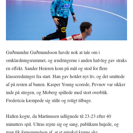
Guðmundur Guðmundsson havde nok at tale om i
omklædningsrummet, og ændringerne i anden halvleg gav straks
en effekt. Sander Heieren kom på mål og stod for flere
klasseredninger fra start. Han gav holdet nyt liv, og det smittede
af på resten af banen. Kasper Young scorede, Pevnov var sikker
inde på stregen, og Moberg spillede med stort overblik.
Fredericia kæmpede sig stille og roligt tilbage.
Hallen kogte, da Martinusen udlignede til 23-23 efter 40
minutters spil. Ultras rejste sig og sang, publikum hujede, og
man fik fornemmelsen af, at et mirakel kunne ske.