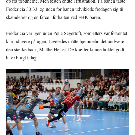
op fra tribunerne. Men festen endte i frustration. På banen tabte
Fredericia 30-33, og uden for banen udviklede fredagen sig til
skænderier og en farce i forhallen ved FHK-baren.
Fredericia var igen uden Pelle Segertoft, som ellers var forventet
klar tidligere på ugen. Ligeledes måtte hjemmeholdet undvære
den stærke back, Malthe Hejsel. De kræfter kunne holdet godt
have brugt i dag.