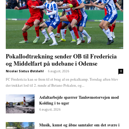
Pokallodtrækning sender OB til Fredericia
og Middelfart på udebane i Odense
Nicolai Sixtus Østdahl
-
6 august, 2026
0
FC Fredericia kan se frem til et brag af en pokalkamp. Torsdag aften blev
der trukket lod til 2. runde af Betano Pokalen, og...
Asfaltarbejde spærrer Taulovmotorvejen mod
Kolding i to uger
6 august, 2026
Musik, kunst og åbne samtaler om det svære i