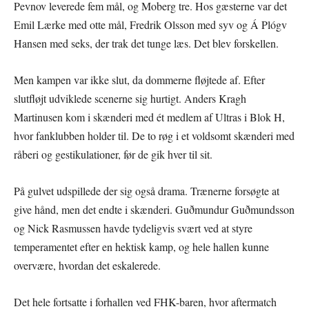
Pevnov leverede fem mål, og Moberg tre. Hos gæsterne var det
Emil Lærke med otte mål, Fredrik Olsson med syv og Á Plógv
Hansen med seks, der trak det tunge læs. Det blev forskellen.
Men kampen var ikke slut, da dommerne fløjtede af. Efter
slutfløjt udviklede scenerne sig hurtigt. Anders Kragh
Martinusen kom i skænderi med ét medlem af Ultras i Blok H,
hvor fanklubben holder til. De to røg i et voldsomt skænderi med
råberi og gestikulationer, før de gik hver til sit.
På gulvet udspillede der sig også drama. Trænerne forsøgte at
give hånd, men det endte i skænderi. Guðmundur Guðmundsson
og Nick Rasmussen havde tydeligvis svært ved at styre
temperamentet efter en hektisk kamp, og hele hallen kunne
overvære, hvordan det eskalerede.
Det hele fortsatte i forhallen ved FHK-baren, hvor aftermatch