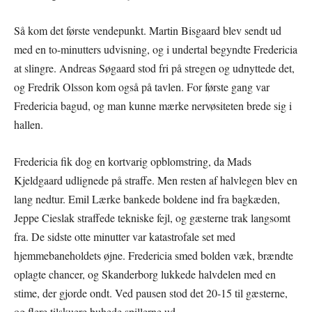
Så kom det første vendepunkt. Martin Bisgaard blev sendt ud
med en to-minutters udvisning, og i undertal begyndte Fredericia
at slingre. Andreas Søgaard stod fri på stregen og udnyttede det,
og Fredrik Olsson kom også på tavlen. For første gang var
Fredericia bagud, og man kunne mærke nervøsiteten brede sig i
hallen.
Fredericia fik dog en kortvarig opblomstring, da Mads
Kjeldgaard udlignede på straffe. Men resten af halvlegen blev en
lang nedtur. Emil Lærke bankede boldene ind fra bagkæden,
Jeppe Cieslak straffede tekniske fejl, og gæsterne trak langsomt
fra. De sidste otte minutter var katastrofale set med
hjemmebaneholdets øjne. Fredericia smed bolden væk, brændte
oplagte chancer, og Skanderborg lukkede halvdelen med en
stime, der gjorde ondt. Ved pausen stod det 20-15 til gæsterne,
og flere tilskuere buhede spillerne ud.