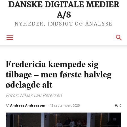
DANSKE DIGITALE MEDIER
A/S
NYHEDER, INDSIGT OG ANALYSE
Fredericia kæmpede sig
tilbage – men første halvleg
ødelagde alt
Fotos: Niklas Lau Petersen
Af
Andreas Andreassen
-
12 september, 2025
0