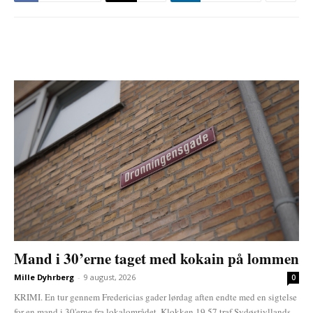
Mand i 30’erne taget med kokain på lommen
Mille Dyhrberg
-
9 august, 2026
0
KRIMI. En tur gennem Fredericias gader lørdag aften endte med en sigtelse
for en mand i 30'erne fra lokalområdet. Klokken 19.57 traf Sydøstjyllands