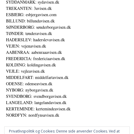
SYDDANMARK: sydavisen.dk
TREKANTEN: 3avisen.dk
ESBJERG: esbjergavisen.com
BILLUND: billundavisen.dk
SØNDERBORG: sønderborgavisen.dk
TØNDER: tønderavisen.dk
HADERSLEV: haderslevavisen.dk
VEJEN: vejenavisen.dk
AABENRAA: aabenraaavisen.dk
FREDERICIA: fredericiaavisen.dk
KOLDING: koldingavisen.dk
VEJLE: vejleavisen.dk
MIDDELFART: middelfartavisen.dk
ODENSE: odenseavisen.dk
NYBORG: nyborgavisen.dk
SVENDBORG: svendborgavisen.dk
LANGELAND: langelandavisen.dk
KERTEMINDE: kertemindeavisen.dk
NORDFYN: nordfynsavisen.dk
Privatlivspolitik og Cookies: Denne side anvender Cookies. Ved at