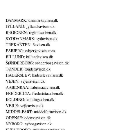
DANMARK: danmarkavisen.dk
JYLLAND: jyllandsavisen.dk
REGIONEN: regionsavisen.dk
SYDDANMARK: sydavisen.dk
TREKANTEN: 3avisen.dk
ESBJERG: esbjergavisen.com
BILLUND: billundavisen.dk
SØNDERBORG: sønderborgavisen.dk
TØNDER: tønderavisen.dk
HADERSLEV: haderslevavisen.dk
VEJEN: vejenavisen.dk
AABENRAA: aabenraaavisen.dk
FREDERICIA: fredericiaavisen.dk
KOLDING: koldingavisen.dk
VEJLE: vejleavisen.dk
MIDDELFART: middelfartavisen.dk
ODENSE: odenseavisen.dk
NYBORG: nyborgavisen.dk
SVENDBORG: svendborgavisen.dk