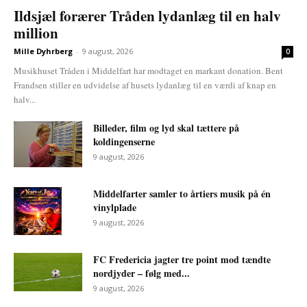
Ildsjæl forærer Tråden lydanlæg til en halv
million
Mille Dyhrberg
-
9 august, 2026
0
Musikhuset Tråden i Middelfart har modtaget en markant donation. Bent
Frandsen stiller en udvidelse af husets lydanlæg til en værdi af knap en
halv...
Billeder, film og lyd skal tættere på
koldingenserne
9 august, 2026
Middelfarter samler to årtiers musik på én
vinylplade
9 august, 2026
FC Fredericia jagter tre point mod tændte
nordjyder – følg med...
9 august, 2026