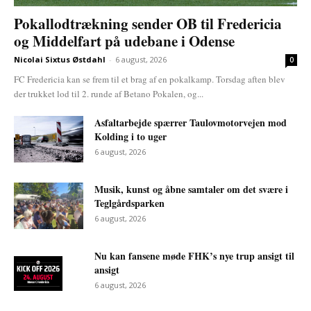
Pokallodtrækning sender OB til Fredericia
og Middelfart på udebane i Odense
Nicolai Sixtus Østdahl
-
6 august, 2026
0
FC Fredericia kan se frem til et brag af en pokalkamp. Torsdag aften blev
der trukket lod til 2. runde af Betano Pokalen, og...
Asfaltarbejde spærrer Taulovmotorvejen mod
Kolding i to uger
6 august, 2026
Musik, kunst og åbne samtaler om det svære i
Teglgårdsparken
6 august, 2026
Nu kan fansene møde FHK’s nye trup ansigt til
ansigt
6 august, 2026