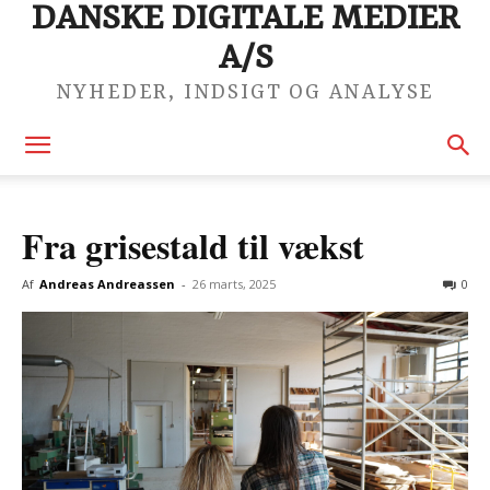
DANSKE DIGITALE MEDIER
A/S
NYHEDER, INDSIGT OG ANALYSE
Fra grisestald til vækst
Af
Andreas Andreassen
-
26 marts, 2025
0