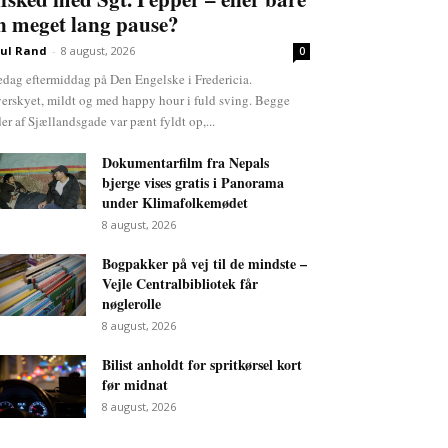
n meget lang pause?
ul Rand
-
8 august, 2026
0
edag eftermiddag på Den Engelske i Fredericia.
erskyet, mildt og med happy hour i fuld sving. Begge
der af Sjællandsgade var pænt fyldt op,...
Dokumentarfilm fra Nepals
bjerge vises gratis i Panorama
under Klimafolkemødet
8 august, 2026
Bogpakker på vej til de mindste –
Vejle Centralbibliotek får
nøglerolle
8 august, 2026
Bilist anholdt for spritkørsel kort
før midnat
8 august, 2026