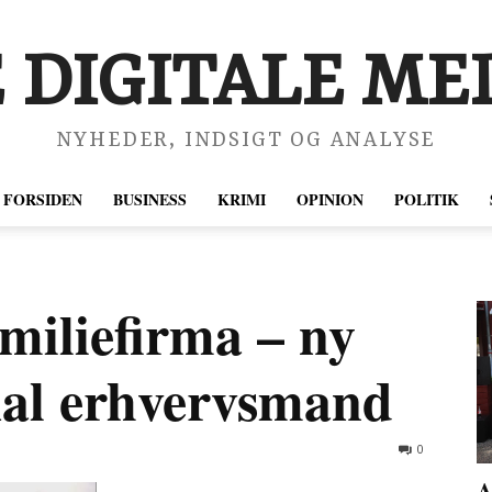
 DIGITALE MED
NYHEDER, INDSIGT OG ANALYSE
FORSIDEN
BUSINESS
KRIMI
OPINION
POLITIK
familiefirma – ny
okal erhvervsmand
0
A