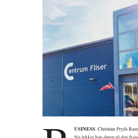
USINESS
. Christian Pryds Rasmu
Nu lukker han døren til den fysi