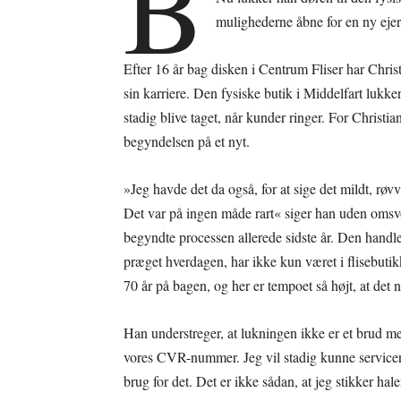
B
mulighederne åbne for en ny ejer
Efter 16 år bag disken i Centrum Fliser har Chris
sin karriere. Den fysiske butik i Middelfart lukk
stadig blive taget, når kunder ringer. For Christia
begyndelsen på et nyt.
»Jeg havde det da også, for at sige det mildt, røvv
Det var på ingen måde rart« siger han uden omsv
begyndte processen allerede sidste år. Den handler
præget hverdagen, har ikke kun været i flisebutik
70 år på bagen, og her er tempoet så højt, at det 
Han understreger, at lukningen ikke er et brud m
vores CVR-nummer. Jeg vil stadig kunne servicere
brug for det. Det er ikke sådan, at jeg stikker hal