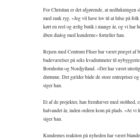
For Christian er det afgørende, at nedlukningen
med rank ryg. »Jeg vil have lov til at hilse på fo
kørt en reel og ærlig butik i mange år, og vi har ho
åben dialog med kunderne« fortæller han.
Rejsen med Centrum Fliser har været præget af bå
badeværelser på seks kvadratmeter til nybyggerier 
Bornholm og Nordjylland. »Det har været utroligt
drømme. Det gælder både de store entrepriser og d
siger han.
Et af de projekter, han fremhæver med stolthed, e
halvandet år, inden ordren kom på plads. »At vi li
siger han.
Kundernes reaktion på nyheden har været blande