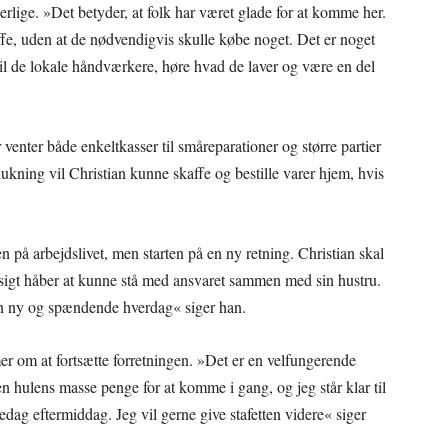
gerlige. »Det betyder, at folk har været glade for at komme her.
ffe, uden at de nødvendigvis skulle købe noget. Det er noget
 til de lokale håndværkere, høre hvad de laver og være en del
venter både enkeltkasser til småreparationer og større partier
 lukning vil Christian kunne skaffe og bestille varer hjem, hvis
n på arbejdslivet, men starten på en ny retning. Christian skal
å sigt håber at kunne stå med ansvaret sammen med sin hustru.
r en ny og spændende hverdag« siger han.
mer om at fortsætte forretningen. »Det er en velfungerende
n hulens masse penge for at komme i gang, og jeg står klar til
redag eftermiddag. Jeg vil gerne give stafetten videre« siger