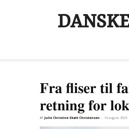
DANSKE
Fra fliser til 
retning for l
Af
Julie Christine Skøtt Christensen
-
14 august, 2025