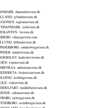
ANMARK: danmarkavisen.dk
LLAND: jyllandsavisen.dk
GIONEN: regionsavisen.dk
YDDANMARK: sydavisen.dk
REKANTEN: 3avisen.dk
BJERG: esbjergavisen.com
LLUND: billundavisen.dk
NDERBORG: sønderborgavisen.dk
NDER: tønderavisen.dk
DERSLEV: haderslevavisen.dk
JEN: vejenavisen.dk
BENRAA: aabenraaavisen.dk
EDERICIA: fredericiaavisen.dk
LDING: koldingavisen.dk
JLE: vejleavisen.dk
DDELFART: middelfartavisen.dk
ENSE: odenseavisen.dk
BORG: nyborgavisen.dk
ENDBORG: svendborgavisen.dk
NGELAND: langelandavisen.dk