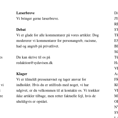
Læserbreve
D
Vi bringer gerne læserbreve.
JY
RE
Debat
S
Vi er glade for alle kommentarer på vores artikler. Dog
T
modererer vi kommentarer for personangreb, racisme,
ES
had og angreb på privatlivet.
BI
SØ
es
Du kan skrive til os på
TØ
redaktion@sydavisen.dk
HA
VE
Klager
AA
Vi er tilmeldt pressenævnet og tager ansvar for
FR
 vi
indholdet. Hvis du er utilfreds med noget, vi har
KO
i
udgivet, er du velkommen til at kontakte os. Vi trækker
VE
ere
ikke artikler tilbage, men retter faktuelle fejl, hvis de
MI
uheldigvis er opstået.
OD
NY
SV
LA