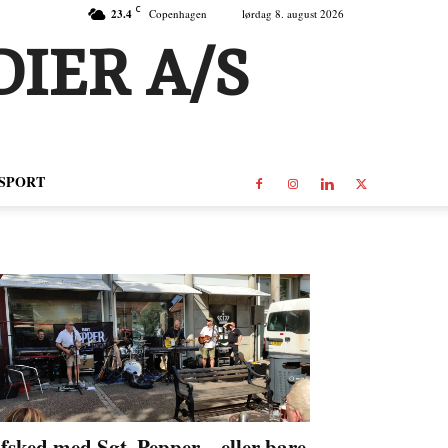
C
23.4
Copenhagen
lørdag 8. august 2026
IER A/S
SPORT
fsked med Sgt. Pepper – eller bare