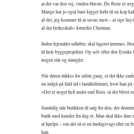
at det var den vej, vinden blæste. De fleste er ær
Mange har jo også bare kigget forbi til en kop ka
af det, jeg kommer til at savne mest – at sige hej
af det fællesskab« fortæller Christian.
Inden lejemålet udløber, skal lageret tømmes. Her 
til hele byggeprojekter. Og selv efter den fysiske
nogen står og mangler.
Når døren lukkes for sidste gang, er det ikke ende
nu indgå på fuld tid i familiefirmaet, hvor han p
»Det er noget helt andet end fliser, så det blive
Samtidig står butikken til salg for den, der drøm
butik med kunder fra dag ét. Man skal ikke låne e
at hjælpe – om det så er en lørdagsvagt eller en f
han.