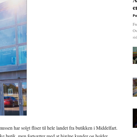
e
Po
Fr
Ov
si
ssen har solgt fliser til hele landet fra butikken i Middelfart.
ske butik, men fortsætter med at hjælpe kunder og holder