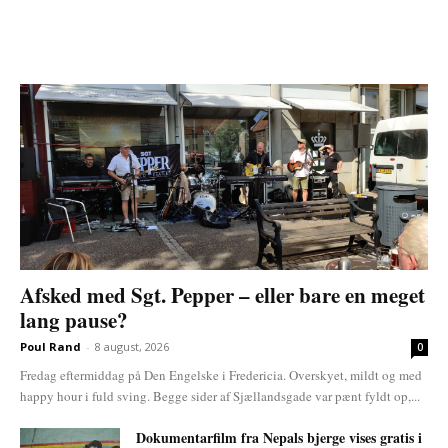
Afsked med Sgt. Pepper – eller bare en meget
lang pause?
Poul Rand
-
8 august, 2026
0
Fredag eftermiddag på Den Engelske i Fredericia. Overskyet, mildt og med
happy hour i fuld sving. Begge sider af Sjællandsgade var pænt fyldt op,...
Dokumentarfilm fra Nepals bjerge vises gratis i