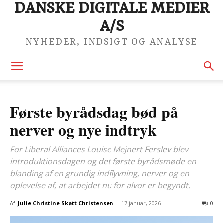
DANSKE DIGITALE MEDIER
A/S
NYHEDER, INDSIGT OG ANALYSE
Første byrådsdag bød på
nerver og nye indtryk
For Liberal Alliances Louise Mejnert Ferslev blev
introduktionsdagen og det første byrådsmøde en
blanding af en grundig indflyvning, nerver og en
oplevelse af, at arbejdet nu for alvor er begyndt.
Af
Julie Christine Skøtt Christensen
-
17 januar, 2026
0