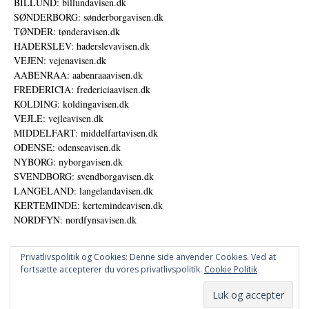
BILLUND: billundavisen.dk
SØNDERBORG: sønderborgavisen.dk
TØNDER: tønderavisen.dk
HADERSLEV: haderslevavisen.dk
VEJEN: vejenavisen.dk
AABENRAA: aabenraaavisen.dk
FREDERICIA: fredericiaavisen.dk
KOLDING: koldingavisen.dk
VEJLE: vejleavisen.dk
MIDDELFART: middelfartavisen.dk
ODENSE: odenseavisen.dk
NYBORG: nyborgavisen.dk
SVENDBORG: svendborgavisen.dk
LANGELAND: langelandavisen.dk
KERTEMINDE: kertemindeavisen.dk
NORDFYN: nordfynsavisen.dk
Privatlivspolitik og Cookies: Denne side anvender Cookies. Ved at
fortsætte accepterer du vores privatlivspolitik.
Cookie Politik
Annoncer
Datapolitik
© DANSKE DIGITALE MEDIER A/S - NYHEDER, ANALYSER OG PERSPEKTIVER