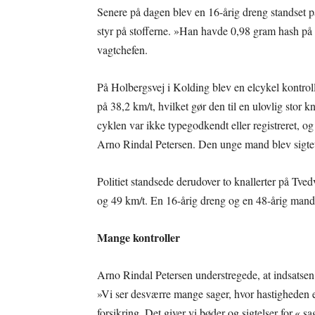
Senere på dagen blev en 16-årig dreng standset på
styr på stofferne. »Han havde 0,98 gram hash på s
vagtchefen.
På Holbergsvej i Kolding blev en elcykel kontro
på 38,2 km/t, hvilket gør den til en ulovlig stor 
cyklen var ikke typegodkendt eller registreret, og 
Arno Rindal Petersen. Den unge mand blev sigtet
Politiet standsede derudover to knallerter på Tved
og 49 km/t. En 16-årig dreng og en 48-årig mand b
Mange kontroller
Arno Rindal Petersen understregede, at indsatsen 
»Vi ser desværre mange sager, hvor hastigheden er
forsikring. Det giver vi bøder og sigtelser for,« s