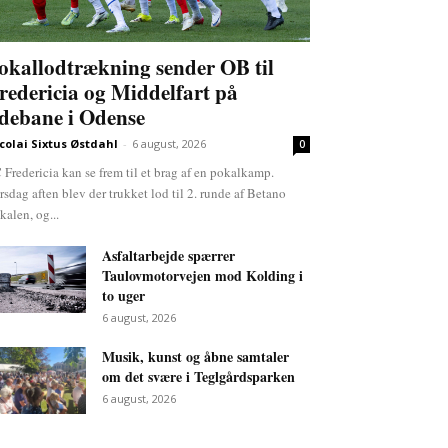
okallodtrækning sender OB til
redericia og Middelfart på
debane i Odense
colai Sixtus Østdahl
-
6 august, 2026
0
 Fredericia kan se frem til et brag af en pokalkamp.
rsdag aften blev der trukket lod til 2. runde af Betano
kalen, og...
Asfaltarbejde spærrer
Taulovmotorvejen mod Kolding i
to uger
6 august, 2026
Musik, kunst og åbne samtaler
om det svære i Teglgårdsparken
6 august, 2026