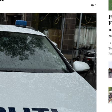
0
P
F
u
Ni
FC
To
Po