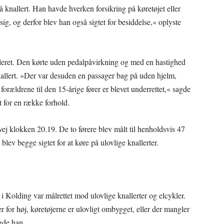
 knallert. Han havde hverken forsikring på køretøjet eller
ig, og derfor blev han også sigtet for besiddelse,« oplyste
lleret. Den kørte uden pedalpåvirkning og med en hastighed
knallert. »Der var desuden en passager bag på uden hjelm,
forældrene til den 15-årige fører er blevet underrettet,« sagde
 for en række forhold.
vej klokken 20.19. De to førere blev målt til henholdsvis 47
lev begge sigtet for at køre på ulovlige knallerter.
i Kolding var målrettet mod ulovlige knallerter og elcykler.
 for høj, køretøjerne er ulovligt ombygget, eller der mangler
agde han.