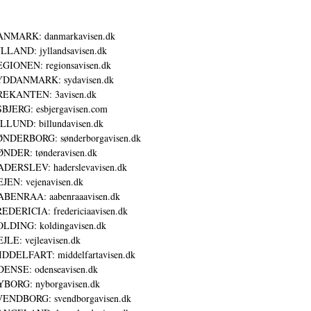
ANMARK: danmarkavisen.dk
LLAND: jyllandsavisen.dk
GIONEN: regionsavisen.dk
YDDANMARK: sydavisen.dk
REKANTEN: 3avisen.dk
BJERG: esbjergavisen.com
LLUND: billundavisen.dk
NDERBORG: sønderborgavisen.dk
NDER: tønderavisen.dk
DERSLEV: haderslevavisen.dk
JEN: vejenavisen.dk
BENRAA: aabenraaavisen.dk
EDERICIA: fredericiaavisen.dk
LDING: koldingavisen.dk
JLE: vejleavisen.dk
DDELFART: middelfartavisen.dk
ENSE: odenseavisen.dk
BORG: nyborgavisen.dk
ENDBORG: svendborgavisen.dk