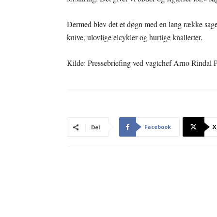
Dermed blev det et døgn med en lang række sager 
knive, ulovlige elcykler og hurtige knallerter.
Kilde: Pressebriefing ved vagtchef Arno Rindal Pe
Facebook
X
Del