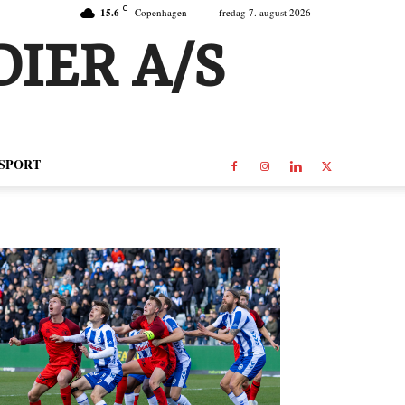
C
15.6
Copenhagen
fredag 7. august 2026
IER A/S
SPORT