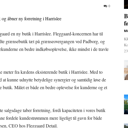
0
B
f
Mi
aard en ny butik i Harrislee. Fleggaard-koncernen har til
KR
dte grænsebutik tæt på grænseovergangen ved Padborg, og
Ko
sekunderne en bedre indkøbsoplevelse, ikke mindst i de travle
23
e meter fra kædens eksisterende butik i Harrislee. Med to
d at kunne udnytte betydelige synergier og samtidig løse de
 butik. Målet er både en bedre oplevelse for kunderne og et
e salgsdage taber forretning, fordi kapaciteten i vores butik
nne fordele kundestrømmen mere ligeligt til gavn for både
rsen, CEO hos Fleggaard Detail.