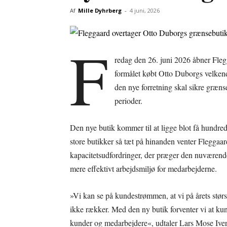
Af
Mille Dyhrberg
-
4 juni, 2026
F
redag den 26. juni 2026 åbner Flegg
formålet købt Otto Duborgs velken
den nye forretning skal sikre græn
perioder.
Den nye butik kommer til at ligge blot få hundred
store butikker så tæt på hinanden venter Fleggaar
kapacitetsudfordringer, der præger den nuværende
mere effektivt arbejdsmiljø for medarbejderne.
»Vi kan se på kundestrømmen, at vi på årets størst
ikke rækker. Med den ny butik forventer vi at ku
kunder og medarbejdere«, udtaler Lars Mose Ive