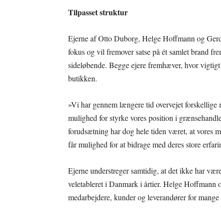
Tilpasset struktur
Ejerne af Otto Duborg, Helge Hoffmann og Gerd 
fokus og vil fremover satse på ét samlet brand fr
sideløbende. Begge ejere fremhæver, hvor vigtigt 
butikken.
»Vi har gennem længere tid overvejet forskellige
mulighed for styrke vores position i grænsehandl
forudsætning har dog hele tiden været, at vores me
får mulighed for at bidrage med deres store erfar
Ejerne understreger samtidig, at det ikke har været
veletableret i Danmark i årtier. Helge Hoffmann og
medarbejdere, kunder og leverandører for mange 