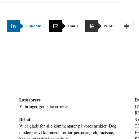
Linkedin
Email
Print
Læserbreve
D
Vi bringer gerne læserbreve.
JY
RE
Debat
S
Vi er glade for alle kommentarer på vores artikler. Dog
T
modererer vi kommentarer for personangreb, racisme,
ES
had og angreb på privatlivet.
BI