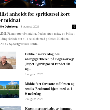
ilist anholdt for spritkørsel kort
ør midnat
lle Dyhrberg
-
8 august, 2026
0
IMI. Få minutter før midnat fredag aften måtte en bilist i
lding forlade sin bil i selskab med politiet. Klokken
.56 fik Sydøstjyllands Politi...
Dobbelt mærkedag hos
anlægsgartneren på Bøgeskovvej:
Jesper Bjerrisgaard runder 50
og...
8 august, 2026
Middelfart fortsatte målfesten og
sendte Brabrand hjem med et 4-
0-nederlag
7 august, 2026
Kræmmermarkedet er kommet