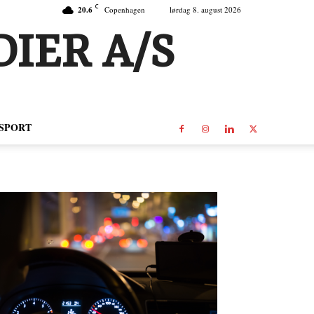
C
20.6
Copenhagen
lørdag 8. august 2026
IER A/S
SPORT