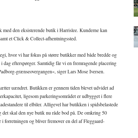
tisk med den eksisterende butik i Harrislee. Kunderne kan
samt et Click & Collect-afhentningssted.
tegi, hvor vi har fokus på større butikker med både bredde og
 dag efterspørger. Samtidig får vi en fremragende placering
d Padborg-grænseovergangen«, siger Lars Mose Iversen.
tsætter uændret. Butikken er gennem tiden blevet udvidet ad
erkapacitet, ligesom parkeringsområdet er udbygget i flere
ladestandere til elbiler. Alligevel har butikken i spidsbelastede
 og det skal den nye butik nu råde bod på. De omkring 50
i forretningen og bliver fremover en del af Fleggaard-