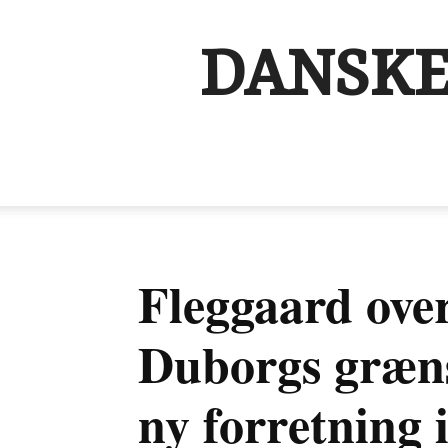
DANSKE
Fleggaard ove
Duborgs græns
ny forretning 