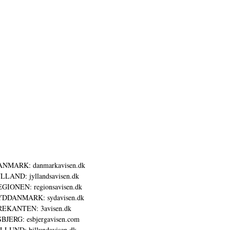
ANMARK: danmarkavisen.dk
LLAND: jyllandsavisen.dk
GIONEN: regionsavisen.dk
YDDANMARK: sydavisen.dk
REKANTEN: 3avisen.dk
BJERG: esbjergavisen.com
LLUND: billundavisen.dk