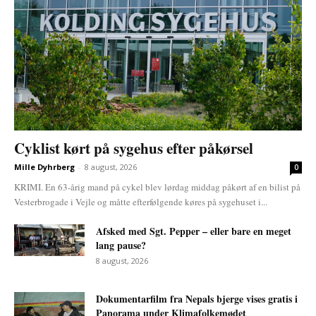
Cyklist kørt på sygehus efter påkørsel
Mille Dyhrberg
-
8 august, 2026
0
KRIMI. En 63-årig mand på cykel blev lørdag middag påkørt af en bilist på
Vesterbrogade i Vejle og måtte efterfølgende køres på sygehuset i...
Afsked med Sgt. Pepper – eller bare en meget
lang pause?
8 august, 2026
Dokumentarfilm fra Nepals bjerge vises gratis i
Panorama under Klimafolkemødet