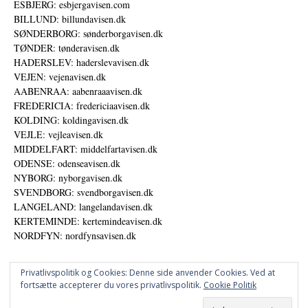
ESBJERG: esbjergavisen.com
BILLUND: billundavisen.dk
SØNDERBORG: sønderborgavisen.dk
TØNDER: tønderavisen.dk
HADERSLEV: haderslevavisen.dk
VEJEN: vejenavisen.dk
AABENRAA: aabenraaavisen.dk
FREDERICIA: fredericiaavisen.dk
KOLDING: koldingavisen.dk
VEJLE: vejleavisen.dk
MIDDELFART: middelfartavisen.dk
ODENSE: odenseavisen.dk
NYBORG: nyborgavisen.dk
SVENDBORG: svendborgavisen.dk
LANGELAND: langelandavisen.dk
KERTEMINDE: kertemindeavisen.dk
NORDFYN: nordfynsavisen.dk
Privatlivspolitik og Cookies: Denne side anvender Cookies. Ved at
fortsætte accepterer du vores privatlivspolitik.
Cookie Politik
Annoncer
Datapolitik