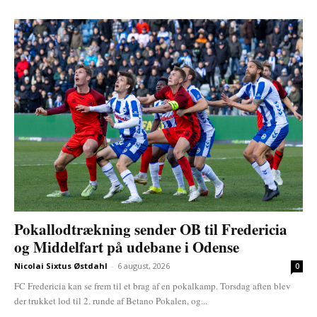
Pokallodtrækning sender OB til Fredericia
og Middelfart på udebane i Odense
Nicolai Sixtus Østdahl
-
6 august, 2026
0
FC Fredericia kan se frem til et brag af en pokalkamp. Torsdag aften blev
der trukket lod til 2. runde af Betano Pokalen, og...