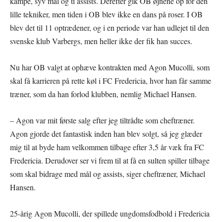
kampe, syv mål og ti assists. Derefter gik OB øjnene op for den
lille tekniker, men tiden i OB blev ikke en dans på roser. I OB
blev det til 11 optrædener, og i en periode var han udlejet til den
svenske klub Varbergs, men heller ikke der fik han succes.
Nu har OB valgt at ophæve kontrakten med Agon Mucolli, som
skal få karrieren på rette køl i FC Fredericia, hvor han får samme
træner, som da han forlod klubben, nemlig Michael Hansen.
– Agon var mit første salg efter jeg tiltrådte som cheftræner.
Agon gjorde det fantastisk inden han blev solgt, så jeg glæder
mig til at byde ham velkommen tilbage efter 3,5 år væk fra FC
Fredericia. Derudover ser vi frem til at få en sulten spiller tilbage
som skal bidrage med mål og assists, siger cheftræner, Michael
Hansen.
25-årig Agon Mucolli, der spillede ungdomsfodbold i Fredericia