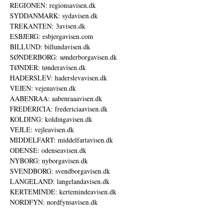
REGIONEN: regionsavisen.dk
SYDDANMARK: sydavisen.dk
TREKANTEN: 3avisen.dk
ESBJERG: esbjergavisen.com
BILLUND: billundavisen.dk
SØNDERBORG: sønderborgavisen.dk
TØNDER: tønderavisen.dk
HADERSLEV: haderslevavisen.dk
VEJEN: vejenavisen.dk
AABENRAA: aabenraaavisen.dk
FREDERICIA: fredericiaavisen.dk
KOLDING: koldingavisen.dk
VEJLE: vejleavisen.dk
MIDDELFART: middelfartavisen.dk
ODENSE: odenseavisen.dk
NYBORG: nyborgavisen.dk
SVENDBORG: svendborgavisen.dk
LANGELAND: langelandavisen.dk
KERTEMINDE: kertemindeavisen.dk
NORDFYN: nordfynsavisen.dk