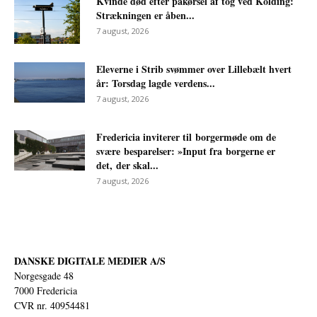
Kvinde død efter påkørsel af tog ved Kolding:
Strækningen er åben...
7 august, 2026
Eleverne i Strib svømmer over Lillebælt hvert
år: Torsdag lagde verdens...
7 august, 2026
Fredericia inviterer til borgermøde om de
svære besparelser: »Input fra borgerne er
det, der skal...
7 august, 2026
DANSKE DIGITALE MEDIER A/S
Norgesgade 48
7000 Fredericia
CVR nr. 40954481