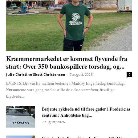
Kræmmermarkedet er kommet flyvende fra
start: Over 350 bankospillere torsdag, og...
Julie Christine Skøtt Christensen
-
7 august, 2026
0
EVENTS. Der var liv mellem boderne i Madsby Enge fredag formiddag.
Kræmmerne var i gang med at stille de sidste varer frem, frivillige
krydsede...
Betjente rykkede ud til flere gader i Fredericias
centrum: Anholdelse bag...
7 august, 2026