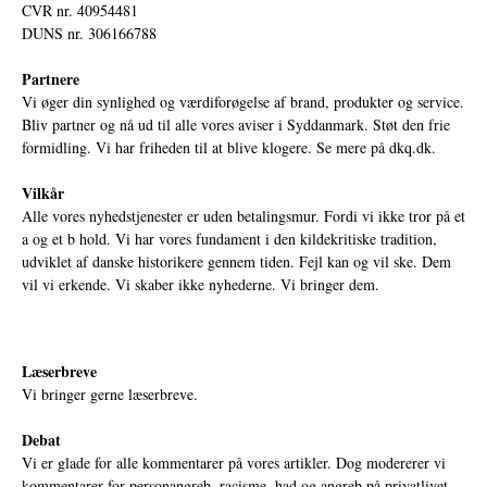
CVR nr. 40954481
DUNS nr. 306166788
Partnere
Vi øger din synlighed og værdiforøgelse af brand, produkter og service.
Bliv partner og nå ud til alle vores aviser i Syddanmark. Støt den frie
formidling. Vi har friheden til at blive klogere. Se mere på
dkq.dk.
Vilkår
Alle vores nyhedstjenester er uden betalingsmur. Fordi vi ikke tror på et
a og et b hold. Vi har vores fundament i den kildekritiske tradition,
udviklet af danske historikere gennem tiden. Fejl kan og vil ske. Dem
vil vi erkende. Vi skaber ikke nyhederne. Vi bringer dem.
Læserbreve
Vi bringer gerne læserbreve.
Debat
Vi er glade for alle kommentarer på vores artikler. Dog modererer vi
kommentarer for personangreb, racisme, had og angreb på privatlivet.