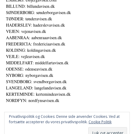
BILLUND: billundavisen.dk
SØNDERBORG: sønderborgavisen.dk
TØNDER: tønderavisen.dk
HADERSLEV: haderslevavisen.dk
VEJEN: vejenavisen.dk
AABENRAA: aabenraaavisen.dk
FREDERICIA: fredericiaavisen.dk
KOLDING: koldingavisen.dk
VEJLE: vejleavisen.dk
MIDDELFART: middelfartavisen.dk
ODENSE: odenseavisen.dk
NYBORG: nyborgavisen.dk
SVENDBORG: svendborgavisen.dk
LANGELAND: langelandavisen.dk
KERTEMINDE: kertemindeavisen.dk
NORDFYN: nordfynsavisen.dk
Privatlivspolitik og Cookies: Denne side anvender Cookies. Ved at
fortsætte accepterer du vores privatlivspolitik.
Cookie Politik
Annoncer
Datapolitik