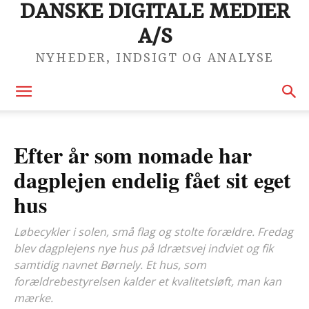
DANSKE DIGITALE MEDIER
A/S
NYHEDER, INDSIGT OG ANALYSE
Efter år som nomade har
dagplejen endelig fået sit eget
hus
Løbecykler i solen, små flag og stolte forældre. Fredag
blev dagplejens nye hus på Idrætsvej indviet og fik
samtidig navnet Børnely. Et hus, som
forældrebestyrelsen kalder et kvalitetsløft, man kan
mærke.