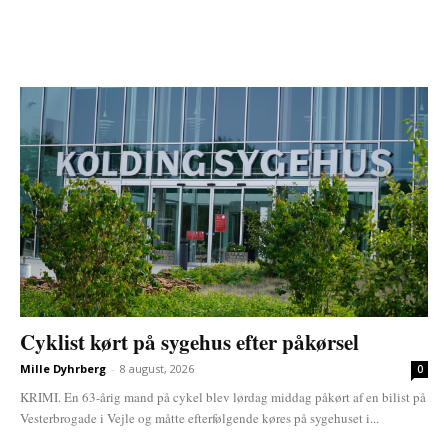
Cyklist kørt på sygehus efter påkørsel
Mille Dyhrberg
-
8 august, 2026
0
KRIMI. En 63-årig mand på cykel blev lørdag middag påkørt af en bilist på
Vesterbrogade i Vejle og måtte efterfølgende køres på sygehuset i...