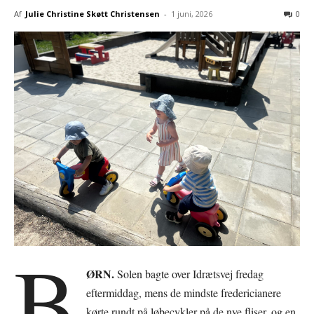
Af
Julie Christine Skøtt Christensen
-
1 juni, 2026
0
B
ØRN.
Solen bagte over Idrætsvej fredag
eftermiddag, mens de mindste fredericianere
kørte rundt på løbecykler på de nye fliser, og en