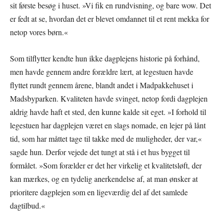
sit første besøg i huset. »Vi fik en rundvisning, og bare wow. Det
er fedt at se, hvordan det er blevet omdannet til et rent mekka for
netop vores børn.«
Som tilflytter kendte hun ikke dagplejens historie på forhånd,
men havde gennem andre forældre lært, at legestuen havde
flyttet rundt gennem årene, blandt andet i Madpakkehuset i
Madsbyparken. Kvaliteten havde svinget, netop fordi dagplejen
aldrig havde haft et sted, den kunne kalde sit eget. »I forhold til
legestuen har dagplejen været en slags nomade, en lejer på lånt
tid, som har måttet tage til takke med de muligheder, der var,«
sagde hun. Derfor vejede det tungt at stå i et hus bygget til
formålet. »Som forælder er det her virkelig et kvalitetsløft, der
kan mærkes, og en tydelig anerkendelse af, at man ønsker at
prioritere dagplejen som en ligeværdig del af det samlede
dagtilbud.«