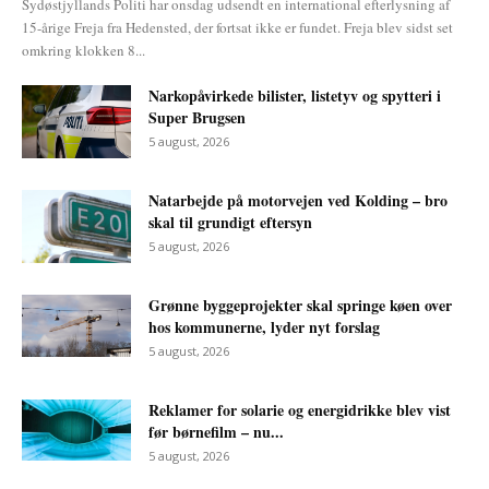
Sydøstjyllands Politi har onsdag udsendt en international efterlysning af
15-årige Freja fra Hedensted, der fortsat ikke er fundet. Freja blev sidst set
omkring klokken 8...
Narkopåvirkede bilister, listetyv og spytteri i
Super Brugsen
5 august, 2026
Natarbejde på motorvejen ved Kolding – bro
skal til grundigt eftersyn
5 august, 2026
Grønne byggeprojekter skal springe køen over
hos kommunerne, lyder nyt forslag
5 august, 2026
Reklamer for solarie og energidrikke blev vist
før børnefilm – nu...
5 august, 2026