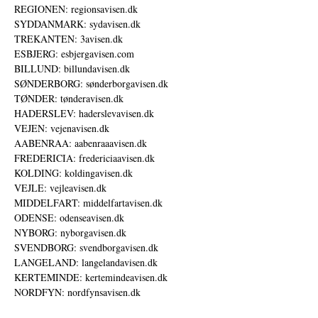
REGIONEN: regionsavisen.dk
SYDDANMARK: sydavisen.dk
TREKANTEN: 3avisen.dk
ESBJERG: esbjergavisen.com
BILLUND: billundavisen.dk
SØNDERBORG: sønderborgavisen.dk
TØNDER: tønderavisen.dk
HADERSLEV: haderslevavisen.dk
VEJEN: vejenavisen.dk
AABENRAA: aabenraaavisen.dk
FREDERICIA: fredericiaavisen.dk
KOLDING: koldingavisen.dk
VEJLE: vejleavisen.dk
MIDDELFART: middelfartavisen.dk
ODENSE: odenseavisen.dk
NYBORG: nyborgavisen.dk
SVENDBORG: svendborgavisen.dk
LANGELAND: langelandavisen.dk
KERTEMINDE: kertemindeavisen.dk
NORDFYN: nordfynsavisen.dk