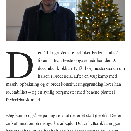
D
en 44-årige Venstre-politiker Peder Tind står
foran sit livs største opgave, når han den 9.
december klokken 17 får borgmesterkæden om
halsen i Fredericia. Efter en valgkamp med
massiv opbakning og et bredt konstitueringsgrundlag lover han
ro, stabilitet – og en synlig borgmester med benene plantet i
fredericiansk muld.
»Jeg kan jo også se på mig selv, at det er et stort øjeblik. Det er
en kulmination på mange års arbejde. Det er heller ikke nogen
hemmelighed, at jeg har haft den her drøm i mange år,« siger