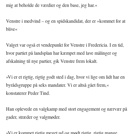
mig at beholde de værdier og den base, jeg har.«
Venstre i medvind – og en spidskandidat, der er »kommet for at
blive«
Valget var også et vendepunkt for Venstre i Fredericia. I en tid,
hvor partiet på landsplan har kæmpet med lave målinger og
afskalning til nye partier, gik Venstre frem lokalt.
»Vi er et rigtig, rigtig godt sted i dag, hvor vi lige om lidt har en
byrådsgruppe på seks mandater. Vi er altså gået frem,«
konstaterer Peder Tind.
Han oplevede en valgkamp med stort engagement og nærvær på
gader, stræder og valgmøder.
»Vi er kommet rigtig meget ud og mødt rigtig, rigtig mange