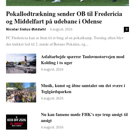
Pokallodtrækning sender OB til Fredericia
og Middelfart på udebane i Odense
Nicolai Sixtus Østdahl
-
6 august, 2026
0
FC Fredericia kan se frem til et brag af en pokalkamp. Torsdag aften blev
der trukket lod til 2. runde af Betano Pokalen, og...
Asfaltarbejde spærrer Taulovmotorvejen mod
Kolding i to uger
6 august, 2026
Musik, kunst og åbne samtaler om det svære i
Teglgårdsparken
6 august, 2026
Nu kan fansene møde FHK’s nye trup ansigt til
ansigt
6 august, 2026