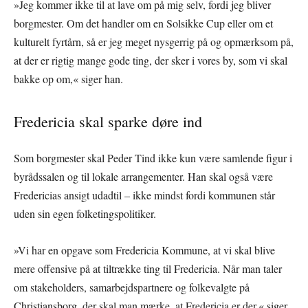
»Jeg kommer ikke til at lave om på mig selv, fordi jeg bliver
borgmester. Om det handler om en Solsikke Cup eller om et
kulturelt fyrtårn, så er jeg meget nysgerrig på og opmærksom på,
at der er rigtig mange gode ting, der sker i vores by, som vi skal
bakke op om,« siger han.
Fredericia skal sparke døre ind
Som borgmester skal Peder Tind ikke kun være samlende figur i
byrådssalen og til lokale arrangementer. Han skal også være
Fredericias ansigt udadtil – ikke mindst fordi kommunen står
uden sin egen folketingspolitiker.
»Vi har en opgave som Fredericia Kommune, at vi skal blive
mere offensive på at tiltrække ting til Fredericia. Når man taler
om stakeholders, samarbejdspartnere og folkevalgte på
Christiansborg, der skal man mærke, at Fredericia er der,« siger