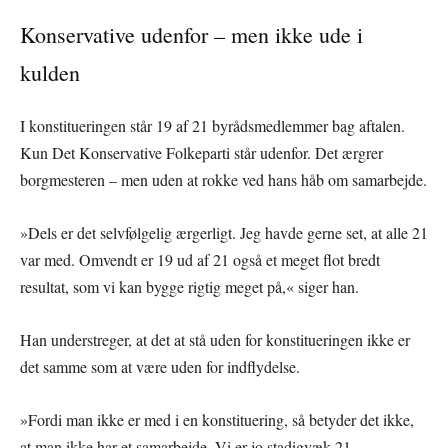
Konservative udenfor – men ikke ude i
kulden
I konstitueringen står 19 af 21 byrådsmedlemmer bag aftalen.
Kun Det Konservative Folkeparti står udenfor. Det ærgrer
borgmesteren – men uden at rokke ved hans håb om samarbejde.
»Dels er det selvfølgelig ærgerligt. Jeg havde gerne set, at alle 21
var med. Omvendt er 19 ud af 21 også et meget flot bredt
resultat, som vi kan bygge rigtig meget på,« siger han.
Han understreger, at det at stå uden for konstitueringen ikke er
det samme som at være uden for indflydelse.
»Fordi man ikke er med i en konstituering, så betyder det ikke,
at man ikke har et samarbejde. Vi er jo stadigvæk 21