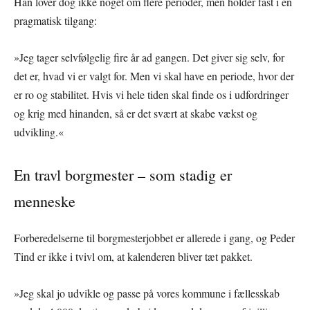
Han lover dog ikke noget om flere perioder, men holder fast i en
pragmatisk tilgang:
»Jeg tager selvfølgelig fire år ad gangen. Det giver sig selv, for
det er, hvad vi er valgt for. Men vi skal have en periode, hvor der
er ro og stabilitet. Hvis vi hele tiden skal finde os i udfordringer
og krig med hinanden, så er det svært at skabe vækst og
udvikling.«
En travl borgmester – som stadig er
menneske
Forberedelserne til borgmesterjobbet er allerede i gang, og Peder
Tind er ikke i tvivl om, at kalenderen bliver tæt pakket.
»Jeg skal jo udvikle og passe på vores kommune i fællesskab