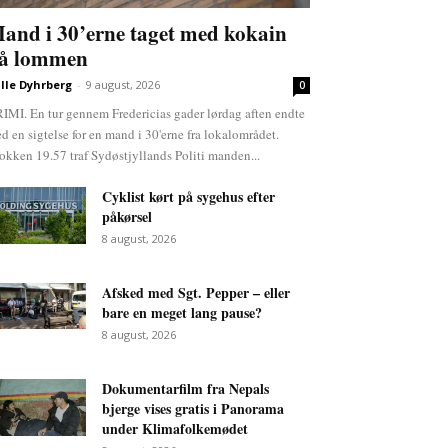
and i 30’erne taget med kokain
å lommen
lle Dyhrberg
-
9 august, 2026
0
IMI. En tur gennem Fredericias gader lørdag aften endte
d en sigtelse for en mand i 30'erne fra lokalområdet.
okken 19.57 traf Sydøstjyllands Politi manden...
Cyklist kørt på sygehus efter
påkørsel
8 august, 2026
Afsked med Sgt. Pepper – eller
bare en meget lang pause?
8 august, 2026
Dokumentarfilm fra Nepals
bjerge vises gratis i Panorama
under Klimafolkemødet