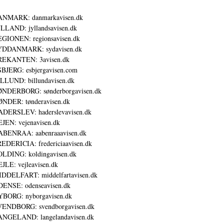
ANMARK: danmarkavisen.dk
LLAND: jyllandsavisen.dk
GIONEN: regionsavisen.dk
YDDANMARK: sydavisen.dk
REKANTEN: 3avisen.dk
BJERG: esbjergavisen.com
LLUND: billundavisen.dk
NDERBORG: sønderborgavisen.dk
NDER: tønderavisen.dk
DERSLEV: haderslevavisen.dk
JEN: vejenavisen.dk
BENRAA: aabenraaavisen.dk
EDERICIA: fredericiaavisen.dk
LDING: koldingavisen.dk
JLE: vejleavisen.dk
DDELFART: middelfartavisen.dk
ENSE: odenseavisen.dk
BORG: nyborgavisen.dk
ENDBORG: svendborgavisen.dk
NGELAND: langelandavisen.dk