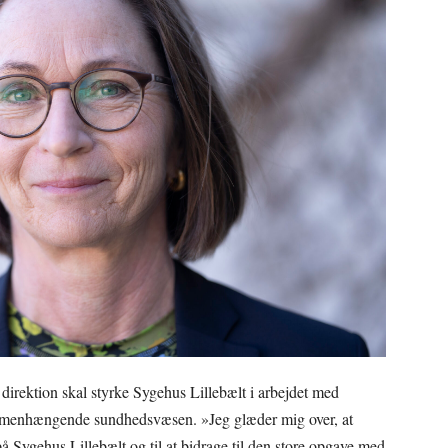
rektion skal styrke Sygehus Lillebælt i arbejdet med
mmenhængende sundhedsvæsen. »Jeg glæder mig over, at
på Sygehus Lillebælt og til at bidrage til den store opgave med