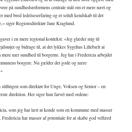
 levere på sundhedsreformens centrale mål om et mere nært og
d bred ledelseserfaring og et solidt kendskab til det
,« siger Regionsdirektør Jane Kraglund.
gaver i en mere regional kontekst: »Jeg glæder mig til
dstøjet og bidrage til, at det lykkes Sygehus Lillebælt at
 mere nær sundhed til borgerne. Jeg har i Fredericia arbejdet
ommunens borgere. Nu gælder det gode og nære
.«
stillingen som direktør for Unge, Voksen og Senior – en
erste direktion. Her siger hun farvel med ordene:
ericia, som jeg har lært at kende som en kommune med masser
Fredericia har masser af potentiale for at skabe god velfærd