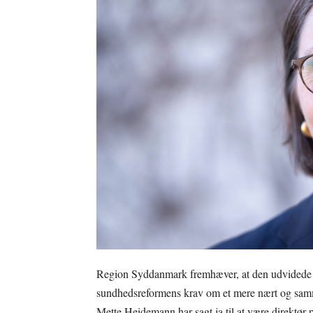
Region Syddanmark fremhæver, at den udvidede di
sundhedsreformens krav om et mere nært og sa
Mette Heidemann har sagt ja til at være direktør 