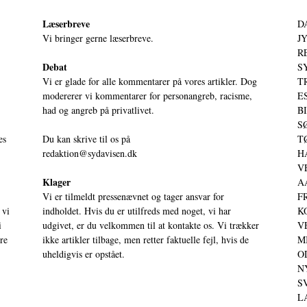
Læserbreve
D
Vi bringer gerne læserbreve.
JY
RE
Debat
S
Vi er glade for alle kommentarer på vores artikler. Dog
T
modererer vi kommentarer for personangreb, racisme,
ES
had og angreb på privatlivet.
BI
SØ
es
Du kan skrive til os på
TØ
redaktion@sydavisen.dk
HA
VE
Klager
AA
Vi er tilmeldt pressenævnet og tager ansvar for
FR
 vi
indholdet. Hvis du er utilfreds med noget, vi har
KO
i
udgivet, er du velkommen til at kontakte os. Vi trækker
VE
ere
ikke artikler tilbage, men retter faktuelle fejl, hvis de
MI
uheldigvis er opstået.
OD
NY
SV
LA