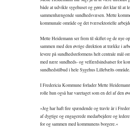
både at udvikle sygehuset og gøre det klar til at
sammenhængende sundhedsvæsen. Mette kommer me
kommunale område og det tværsektorielle arbejde
Mette Heidemann ser frem til skiftet og de nye op
sammen med den øvrige direktion at trække i arbej
levere på sundhedsreformens helt centrale mål om
med nære sundheds- og velfærdsindsatser for k
sundhedstilbud i hele Sygehus Lillebælts område
I Fredericia Kommune forlader Mette Heidemann 
rolle hun også har varetaget som en del af den øv
»Jeg har haft fire spændende og travle år i Fred
af dygtige og engagerede medarbejdere og ledere. 
for og sammen med kommunens borgere.«