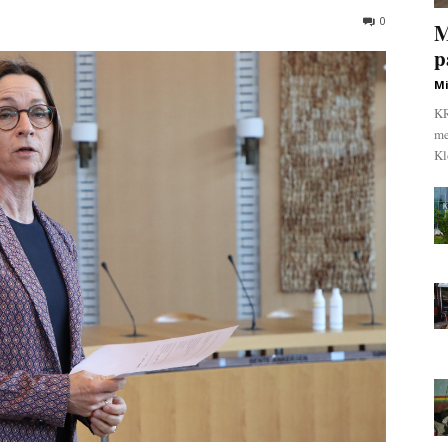
0
M
p
Mi
KR
me
Kl