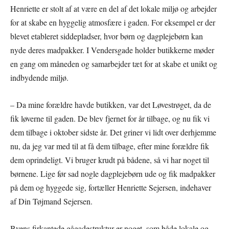
Henriette er stolt af at være en del af det lokale miljø og arbejder
for at skabe en hyggelig atmosfære i gaden. For eksempel er der
blevet etableret siddepladser, hvor børn og dagplejebørn kan
nyde deres madpakker. I Vendersgade holder butikkerne møder
en gang om måneden og samarbejder tæt for at skabe et unikt og
indbydende miljø.
– Da mine forældre havde butikken, var det Løvestrøget, da de
fik løverne til gaden. De blev fjernet for år tilbage, og nu fik vi
dem tilbage i oktober sidste år. Det griner vi lidt over derhjemme
nu, da jeg var med til at få dem tilbage, efter mine forældre fik
dem oprindeligt. Vi bruger krudt på bådene, så vi har noget til
børnene. Lige før sad nogle dagplejebørn ude og fik madpakker
på dem og hyggede sig, fortæller Henriette Sejersen, indehaver
af Din Tøjmand Sejersen.
Byens firkantede gågadestruktur er noget, som både lokale og