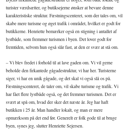
turister værdsætter, og butiksejerne ønsker at bevare denne
karakteristiske struktur. Fæstningscenteret, som der tales om, vil
skabe mere turisme og øget trafik i området, hvilket er godt for
butikkerne. Henriette bemærker også en stigning i antallet af
lystbåde, som fremmer turismen i byen. Det lover godt for
fremtiden, selvom hun også slår fast, at den er svær at stå om.
– Vi blev fredet i forhold til at lave gaden om. Vi vil gerne
beholde den firkantede gågadestruktur, vi har her. Turisterne
siger, vi har en unik gågade, og det skal vi også slå os på.
Fæstningscenteret, de taler om, vil skabe turisme og trafik. Vi
har fået flere lystbåde også, og det fremmer turismen. Det er
svært at spå om, hvad der sker det næste år. Jeg har haft
butikken i 25 år. Man handler lokalt, og man er mere
opmærksom på det end før. Generelt er folk gode til at bruge
byen, synes jeg, slutter Henriette Sejersen.