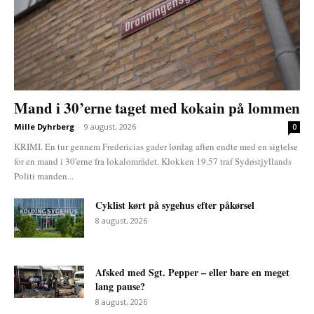
Mand i 30’erne taget med kokain på lommen
Mille Dyhrberg
-
9 august, 2026
0
KRIMI. En tur gennem Fredericias gader lørdag aften endte med en sigtelse
for en mand i 30'erne fra lokalområdet. Klokken 19.57 traf Sydøstjyllands
Politi manden...
Cyklist kørt på sygehus efter påkørsel
8 august, 2026
Afsked med Sgt. Pepper – eller bare en meget
lang pause?
8 august, 2026