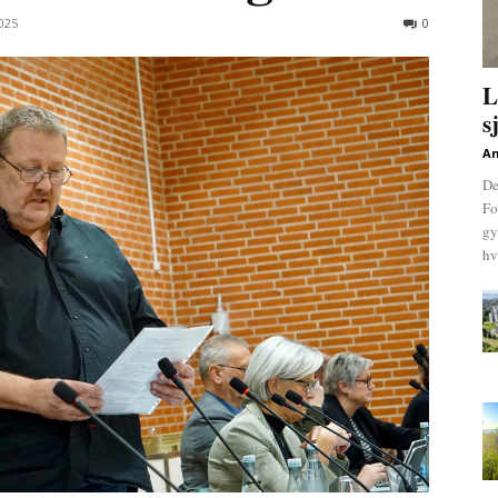
025
0
L
s
An
De
Fo
gy
hv