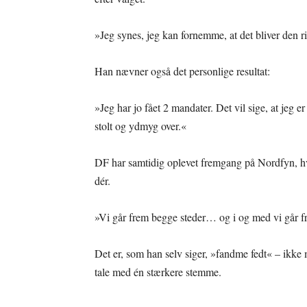
»Jeg synes, jeg kan fornemme, at det bliver den rigt
Han nævner også det personlige resultat:
»Jeg har jo fået 2 mandater. Det vil sige, at jeg e
stolt og ydmyg over.«
DF har samtidig oplevet fremgang på Nordfyn, hv
dér.
»Vi går frem begge steder… og i og med vi går fr
Det er, som han selv siger, »fandme fedt« – ikke 
tale med én stærkere stemme.