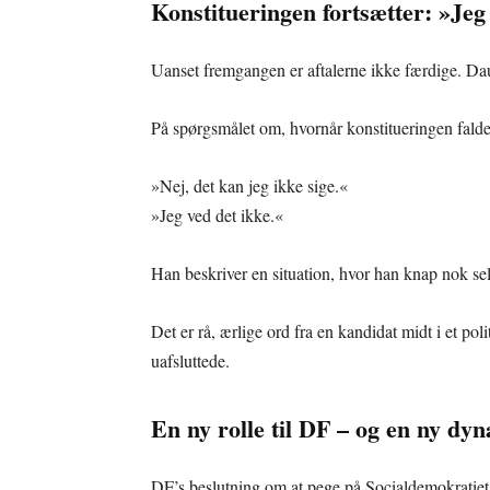
Konstitueringen fortsætter: »Jeg
Uanset fremgangen er aftalerne ikke færdige. Daug
På spørgsmålet om, hvornår konstitueringen falder
»Nej, det kan jeg ikke sige.«
»Jeg ved det ikke.«
Han beskriver en situation, hvor han knap nok selv
Det er rå, ærlige ord fra en kandidat midt i et po
uafsluttede.
En ny rolle til DF – og en ny dyn
DF’s beslutning om at pege på Socialdemokratiet 