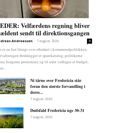
EDER: Velfærdens regning bliver
jældent sendt til direktionsgangen
dreas Andreassen
-
7 august, 2026
0
r er en fast liturgi over efteråret i kommunalpolitikken.
rvaltningen fremlægger et sparekatalog, politikerne
ser, borgerne protesterer, og til sidst vedtages et budget,
or...
Ni tårne over Fredericia står
foran den største forvandling i
deres...
7 august, 2026
Dødsfald Fredericia uge 30-31
7 august, 2026