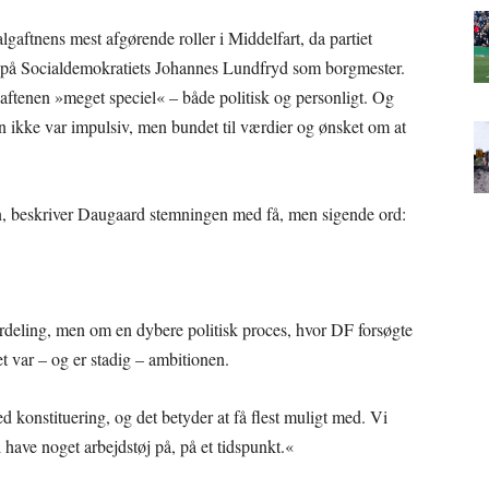
algaftnens mest afgørende roller i Middelfart, da partiet
på Socialdemokratiets Johannes Lundfryd som borgmester.
aftenen »meget speciel« – både politisk og personligt. Og
en ikke var impulsiv, men bundet til værdier og ønsket om at
en, beskriver Daugaard stemningen med få, men sigende ord:
deling, men om en dybere politisk proces, hvor DF forsøgte
t var – og er stadig – ambitionen.
ed konstituering, og det betyder at få flest muligt med. Vi
l have noget arbejdstøj på, på et tidspunkt.«