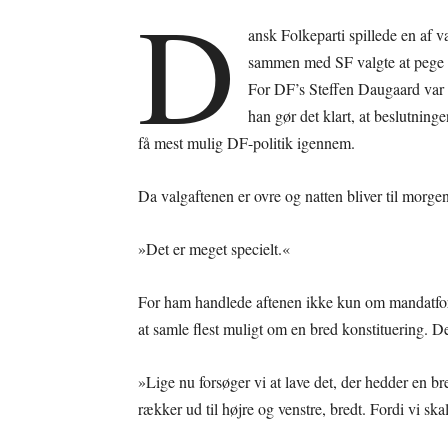
D
ansk Folkeparti spillede en af v
sammen med SF valgte at pege 
For DF’s Steffen Daugaard var 
han gør det klart, at beslutning
få mest mulig DF-politik igennem.
Da valgaftenen er ovre og natten bliver til morg
»Det er meget specielt.«
For ham handlede aftenen ikke kun om mandatfor
at samle flest muligt om en bred konstituering. De
»Lige nu forsøger vi at lave det, der hedder en br
rækker ud til højre og venstre, bredt. Fordi vi ska